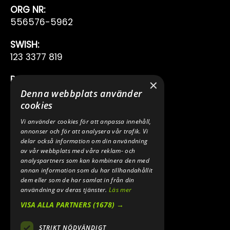
ORG NR:
556576-5962
SWISH:
123 3377 819
BANKGIRO:
×
222-7353
Denna webbplats använder
cookies
TELEFON:
Vi använder cookies för att anpassa innehåll,
0640 200 50
annonser och för att analysera vår trafik. Vi
delar också information om din användning
E-POST:
av vår webbplats med våra reklam- och
INFO@SPEEDSHOPEN.SE
analyspartners som kan kombinera den med
annan information som du har tillhandahållit
dem eller som de har samlat in från din
ÅNGRA MITT KÖP
användning av deras tjänster.
Läs mer
VISA ALLA PARTNERS
(1678) →
STRIKT NÖDVÄNDIGT