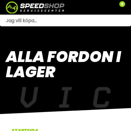
0
WEBSHOP
TRÄDGÅRD
ALLA FORDON I
SLÄPVAGNAR
LAGER
RESERVDELAR
SNÖSKOTRAR
ATV
SPRÄNGSKISSER
VERKSTAD
STARTSIDA