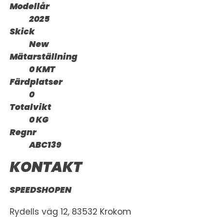
Modellår
2025
Skick
New
Mätarställning
0 KMT
Färdplatser
0
Totalvikt
0 KG
Regnr
ABC139
KONTAKT
SPEEDSHOPEN
Rydells väg 12, 83532 Krokom