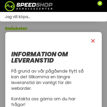
0
WEBSHOP
Snöskoter
TRÄDGÅRD
SLÄPVAGNAR
INFORMATION OM
RESERVDELAR
LEVERANSTID
SNÖSKOTRAR
På grund av vår pågående flytt så
kan det tillkomma en längre
ATV
leveranstid än vanligt för din
weborder.
SPRÄNGSKISSER
Kontakta oss gärna om du har
VERKSTAD
frågor!