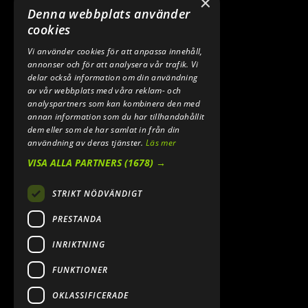
×
TELEFON:
Denna webbplats använder
0640 200 50
cookies
Vi använder cookies för att anpassa innehåll,
E-POST:
annonser och för att analysera vår trafik. Vi
INFO@SPEEDSHOPEN.SE
delar också information om din användning
av vår webbplats med våra reklam- och
ÅNGRA MITT KÖP
analyspartners som kan kombinera den med
annan information som du har tillhandahållit
dem eller som de har samlat in från din
användning av deras tjänster.
Läs mer
VISA ALLA PARTNERS
(1678) →
STRIKT NÖDVÄNDIGT
PRESTANDA
INRIKTNING
2026. ALL RIGHTS RESERVED.
FUNKTIONER
POWERED BY EMPORI CMS
OKLASSIFICERADE