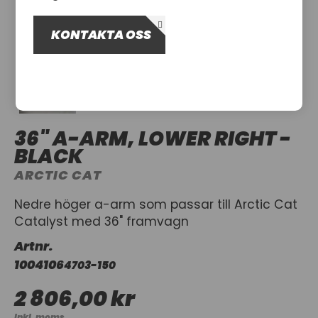
OM OSS
KONTAKTA OSS
UTHYRNING
36" A-ARM, LOWER RIGHT -
BLACK
ARCTIC CAT
Nedre höger a-arm som passar till Arctic Cat
Catalyst med 36" framvagn
Artnr.
1004106
4703-150
2 806,00 kr
Inkl. moms