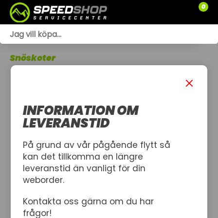
0
WEBSHOP
Snöskoter
TRÄDGÅRD
SLÄPVAGNAR
INFORMATION OM
RESERVDELAR
LEVERANSTID
SNÖSKOTRAR
På grund av vår pågående flytt så
kan det tillkomma en längre
ATV
leveranstid än vanligt för din
weborder.
SPRÄNGSKISSER
Kontakta oss gärna om du har
VERKSTAD
frågor!