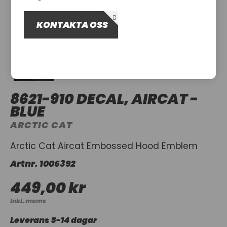
OM OSS
KONTAKTA OSS
UTHYRNING
8621-910 DECAL, AIRCAT -
BLUE
ARCTIC CAT
Arctic Cat Aircat Embossed Hood Emblem
Artnr.
1006392
449,00 kr
Inkl. moms
Leverans 5-14 dagar