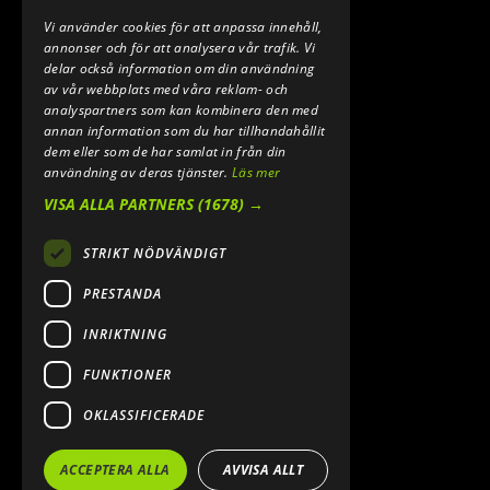
Vi använder cookies för att anpassa innehåll,
E-POST:
annonser och för att analysera vår trafik. Vi
INFO@SPEEDSHOPEN.SE
delar också information om din användning
av vår webbplats med våra reklam- och
ÅNGRA MITT KÖP
analyspartners som kan kombinera den med
annan information som du har tillhandahållit
dem eller som de har samlat in från din
användning av deras tjänster.
Läs mer
VISA ALLA PARTNERS
(1678) →
STRIKT NÖDVÄNDIGT
PRESTANDA
INRIKTNING
2026. ALL RIGHTS RESERVED.
FUNKTIONER
POWERED BY EMPORI CMS
OKLASSIFICERADE
ACCEPTERA ALLA
AVVISA ALLT