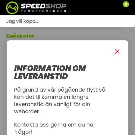
0
WEBSHOP
Snöskoter
TRÄDGÅRD
SLÄPVAGNAR
INFORMATION OM
RESERVDELAR
LEVERANSTID
SNÖSKOTRAR
På grund av vår pågående flytt så
kan det tillkomma en längre
ATV
leveranstid än vanligt för din
weborder.
SPRÄNGSKISSER
Kontakta oss gärna om du har
VERKSTAD
frågor!