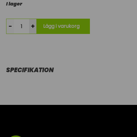
I lager
-
+
Lägg i varukorg
SPECIFIKATION