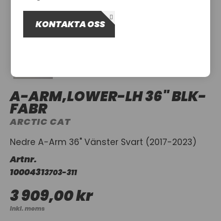
OM OSS
KONTAKTA OSS
UTHYRNING
A-ARM,LOWER-LH 36" BLK-
FABR
ARCTIC CAT
Nedre A-Arm 36" Vänster Svart (2017-2023)
Artnr.
1000431
3703-311
3 909,00 kr
Inkl. moms