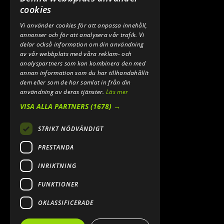
0640 200 50
cookies
Vi använder cookies för att anpassa innehåll,
E-POST:
annonser och för att analysera vår trafik. Vi
INFO@SPEEDSHOPEN.SE
delar också information om din användning
av vår webbplats med våra reklam- och
ÅNGRA MITT KÖP
analyspartners som kan kombinera den med
annan information som du har tillhandahållit
dem eller som de har samlat in från din
användning av deras tjänster.
Läs mer
VISA ALLA PARTNERS
(1678) →
STRIKT NÖDVÄNDIGT
PRESTANDA
INRIKTNING
2026. ALL RIGHTS RESERVED.
FUNKTIONER
POWERED BY EMPORI CMS
OKLASSIFICERADE