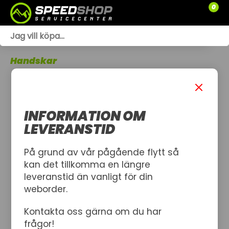
0
WEBSHOP
Handskar
TRÄDGÅRD
SLÄPVAGNAR
INFORMATION OM
RESERVDELAR
LEVERANSTID
SNÖSKOTRAR
På grund av vår pågående flytt så
kan det tillkomma en längre
ATV
leveranstid än vanligt för din
weborder.
SPRÄNGSKISSER
Kontakta oss gärna om du har
VERKSTAD
frågor!