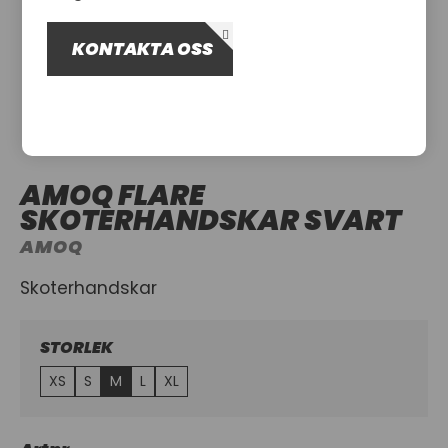
OM OSS
KONTAKTA OSS
UTHYRNING
AMOQ FLARE
SKOTERHANDSKAR SVART
AMOQ
Skoterhandskar
STORLEK
XS
S
M
L
XL