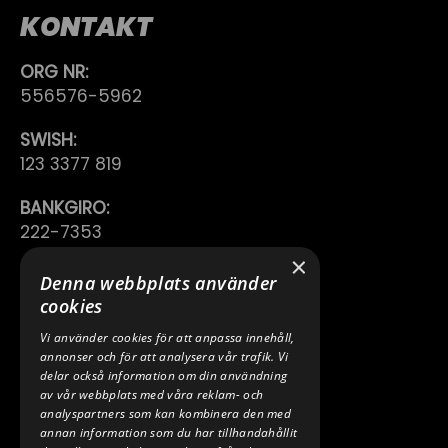
KONTAKT
ORG NR:
556576-5962
SWISH:
123 3377 819
BANKGIRO:
222-7353
×
TELEFON:
Denna webbplats använder
0640 200 50
cookies
Vi använder cookies för att anpassa innehåll,
E-POST:
annonser och för att analysera vår trafik. Vi
INFO@SPEEDSHOPEN.SE
delar också information om din användning
av vår webbplats med våra reklam- och
ÅNGRA MITT KÖP
analyspartners som kan kombinera den med
annan information som du har tillhandahållit