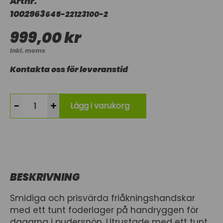
Artnr.
1002963
645-22123100-2
999,00 kr
Inkl. moms
Kontakta oss för leveranstid
-
+
Lägg i varukorg
BESKRIVNING
Smidiga och prisvärda friåkningshandskar
med ett tunt foderlager på handryggen för
dagarna i pudersnön. Utrustade med ett tunt