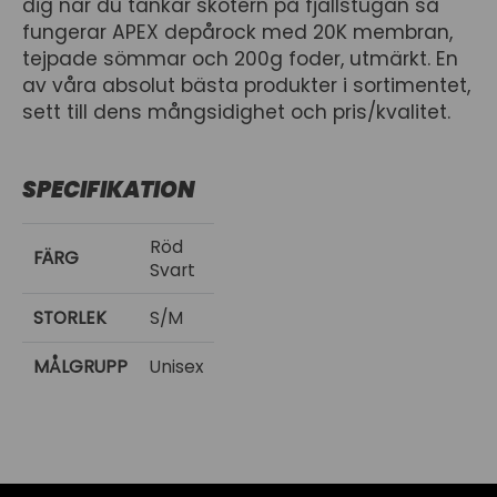
dig när du tankar skotern på fjällstugan så
fungerar APEX depårock med 20K membran,
tejpade sömmar och 200g foder, utmärkt. En
av våra absolut bästa produkter i sortimentet,
sett till dens mångsidighet och pris/kvalitet.
SPECIFIKATION
Röd
FÄRG
Svart
STORLEK
S/M
MÅLGRUPP
Unisex