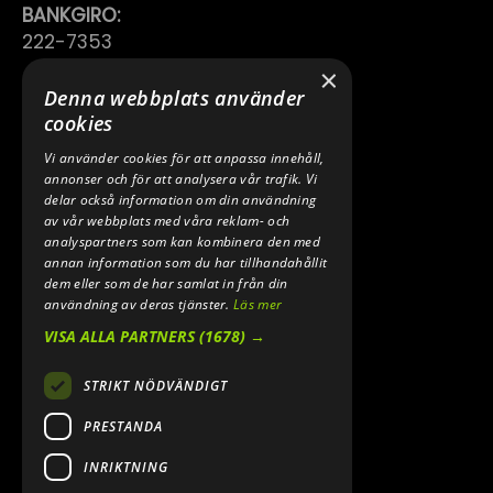
BANKGIRO:
222-7353
×
TELEFON:
Denna webbplats använder
0640 200 50
cookies
Vi använder cookies för att anpassa innehåll,
E-POST:
annonser och för att analysera vår trafik. Vi
INFO@SPEEDSHOPEN.SE
delar också information om din användning
av vår webbplats med våra reklam- och
ÅNGRA MITT KÖP
analyspartners som kan kombinera den med
annan information som du har tillhandahållit
dem eller som de har samlat in från din
användning av deras tjänster.
Läs mer
VISA ALLA PARTNERS
(1678) →
STRIKT NÖDVÄNDIGT
PRESTANDA
INRIKTNING