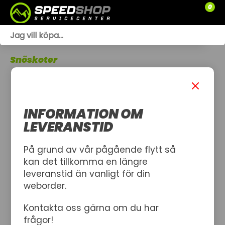
0
WEBSHOP
Snöskoter
TRÄDGÅRD
SLÄPVAGNAR
INFORMATION OM
RESERVDELAR
LEVERANSTID
SNÖSKOTRAR
På grund av vår pågående flytt så
kan det tillkomma en längre
ATV
leveranstid än vanligt för din
weborder.
SPRÄNGSKISSER
Kontakta oss gärna om du har
VERKSTAD
frågor!