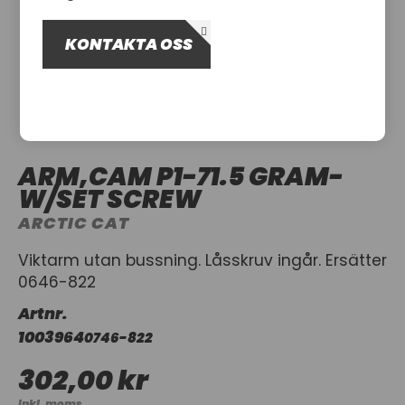
OM OSS
KONTAKTA OSS
UTHYRNING
ARM,CAM P1-71.5 GRAM-
W/SET SCREW
ARCTIC CAT
Viktarm utan bussning. Låsskruv ingår. Ersätter
0646-822
Artnr.
1003964
0746-822
302,00 kr
Inkl. moms