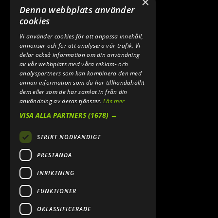
×
TELEFON:
Denna webbplats använder
0640 200 50
cookies
Vi använder cookies för att anpassa innehåll,
E-POST:
annonser och för att analysera vår trafik. Vi
INFO@SPEEDSHOPEN.SE
delar också information om din användning
av vår webbplats med våra reklam- och
ÅNGRA MITT KÖP
analyspartners som kan kombinera den med
annan information som du har tillhandahållit
dem eller som de har samlat in från din
användning av deras tjänster.
Läs mer
VISA ALLA PARTNERS
(1678) →
STRIKT NÖDVÄNDIGT
PRESTANDA
INRIKTNING
2026. ALL RIGHTS RESERVED.
FUNKTIONER
POWERED BY EMPORI CMS
OKLASSIFICERADE