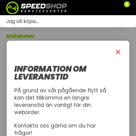
0
WEBSHOP
Snöskoter
TRÄDGÅRD
SLÄPVAGNAR
INFORMATION OM
RESERVDELAR
LEVERANSTID
SNÖSKOTRAR
På grund av vår pågående flytt så
kan det tillkomma en längre
ATV
leveranstid än vanligt för din
weborder.
SPRÄNGSKISSER
Kontakta oss gärna om du har
VERKSTAD
frågor!