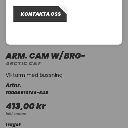
OM OSS
KONTAKTA OSS
UTHYRNING
ARM. CAM W/ BRG-
ARCTIC CAT
Viktarm med bussning
Artnr.
1000651
0746-645
413,00 kr
Inkl. moms
I lager