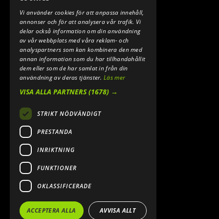
Vi använder cookies för att anpassa innehåll,
E-POST:
annonser och för att analysera vår trafik. Vi
INFO@SPEEDSHOPEN.SE
delar också information om din användning
av vår webbplats med våra reklam- och
ÅNGRA MITT KÖP
analyspartners som kan kombinera den med
annan information som du har tillhandahållit
dem eller som de har samlat in från din
användning av deras tjänster.
Läs mer
VISA ALLA PARTNERS
(1678) →
STRIKT NÖDVÄNDIGT
PRESTANDA
INRIKTNING
2026. ALL RIGHTS RESERVED.
FUNKTIONER
POWERED BY EMPORI CMS
OKLASSIFICERADE
ACCEPTERA ALLA
AVVISA ALLT