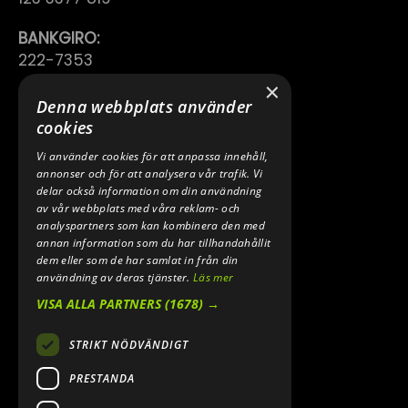
BANKGIRO:
222-7353
×
TELEFON:
Denna webbplats använder
0640 200 50
cookies
Vi använder cookies för att anpassa innehåll,
E-POST:
annonser och för att analysera vår trafik. Vi
INFO@SPEEDSHOPEN.SE
delar också information om din användning
av vår webbplats med våra reklam- och
ÅNGRA MITT KÖP
analyspartners som kan kombinera den med
annan information som du har tillhandahållit
dem eller som de har samlat in från din
användning av deras tjänster.
Läs mer
VISA ALLA PARTNERS
(1678) →
STRIKT NÖDVÄNDIGT
PRESTANDA