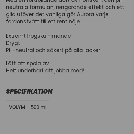
Med en förtrollande doft av norrsken, den pH-
neutrala formulan, rengörande effekt och ett
glid utöver det vanliga gör Aurora varje
fordonstvätt till ett rent nöje.
Extremt högskummande
Drygt
PH-neutral och säkert på alla lacker
Lätt att spola av
Helt underbart att jobba med!
SPECIFIKATION
VOLYM
500 ml