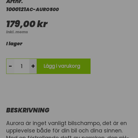
Artnr.
1000121
AC-AURO500
179,00 kr
Inkl. moms
I lager
-
+
Lägg i varukorg
BESKRIVNING
Aurora är inget vanligt bilschampo, det är en
upplevelse både för din bil och dina sinnen.