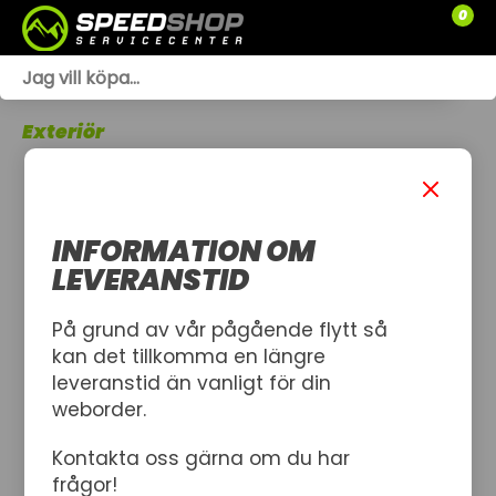
0
WEBSHOP
Exteriör
TRÄDGÅRD
SLÄPVAGNAR
INFORMATION OM
RESERVDELAR
LEVERANSTID
SNÖSKOTRAR
På grund av vår pågående flytt så
kan det tillkomma en längre
ATV
leveranstid än vanligt för din
weborder.
SPRÄNGSKISSER
Kontakta oss gärna om du har
VERKSTAD
frågor!