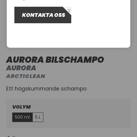
OM OSS
KONTAKTA OSS
UTHYRNING
AURORA BILSCHAMPO
AURORA
ARCTICLEAN
Ett högskummande schampo
VOLYM
500 ml
5 L