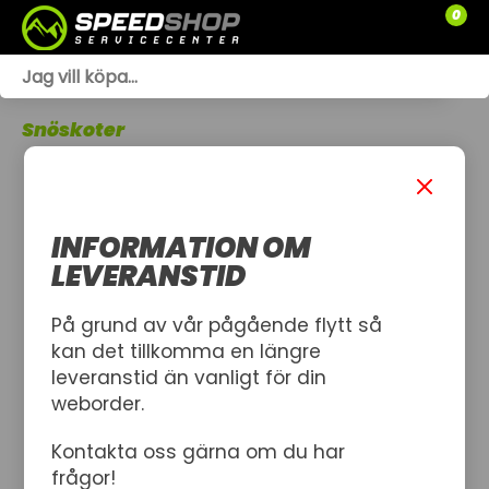
0
WEBSHOP
Snöskoter
TRÄDGÅRD
SLÄPVAGNAR
INFORMATION OM
RESERVDELAR
LEVERANSTID
SNÖSKOTRAR
På grund av vår pågående flytt så
kan det tillkomma en längre
ATV
leveranstid än vanligt för din
weborder.
SPRÄNGSKISSER
Kontakta oss gärna om du har
VERKSTAD
frågor!