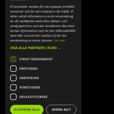
Vi använder cookies för att anpassa innehåll,
E-POST:
annonser och för att analysera vår trafik. Vi
INFO@SPEEDSHOPEN.SE
delar också information om din användning
av vår webbplats med våra reklam- och
ÅNGRA MITT KÖP
analyspartners som kan kombinera den med
annan information som du har tillhandahållit
dem eller som de har samlat in från din
användning av deras tjänster.
Läs mer
VISA ALLA PARTNERS
(1678) →
STRIKT NÖDVÄNDIGT
PRESTANDA
INRIKTNING
2026. ALL RIGHTS RESERVED.
FUNKTIONER
POWERED BY EMPORI CMS
OKLASSIFICERADE
ACCEPTERA ALLA
AVVISA ALLT