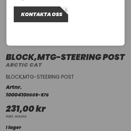
OM OSS
KONTAKTA OSS
UTHYRNING
BLOCK,MTG-STEERING POST
ARCTIC CAT
BLOCK,MTG-STEERING POST
Artnr.
1000410
0605-576
231,00 kr
Inkl. moms
I lager