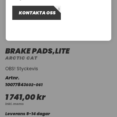
OM OSS
KONTAKTA OSS
UTHYRNING
BRAKE PADS,LITE
ARCTIC CAT
OBS! Styckevis
Artnr.
1007784
3602-061
1 741,00 kr
Inkl. moms
Leverans 5-14 dagar