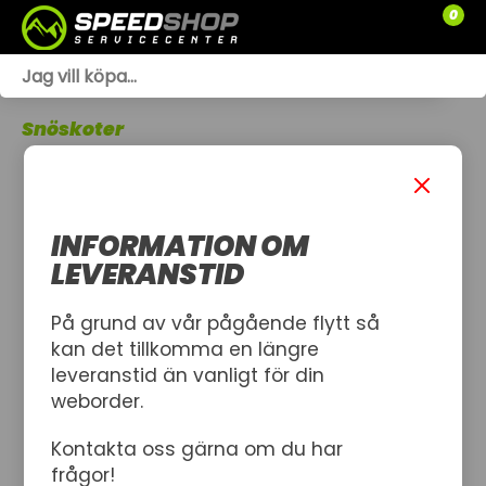
0
WEBSHOP
Snöskoter
TRÄDGÅRD
SLÄPVAGNAR
INFORMATION OM
RESERVDELAR
LEVERANSTID
SNÖSKOTRAR
På grund av vår pågående flytt så
kan det tillkomma en längre
ATV
leveranstid än vanligt för din
weborder.
SPRÄNGSKISSER
Kontakta oss gärna om du har
VERKSTAD
frågor!