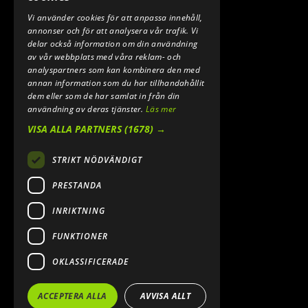
Vi använder cookies för att anpassa innehåll,
E-POST:
annonser och för att analysera vår trafik. Vi
INFO@SPEEDSHOPEN.SE
delar också information om din användning
av vår webbplats med våra reklam- och
ÅNGRA MITT KÖP
analyspartners som kan kombinera den med
annan information som du har tillhandahållit
dem eller som de har samlat in från din
användning av deras tjänster.
Läs mer
VISA ALLA PARTNERS
(1678) →
STRIKT NÖDVÄNDIGT
PRESTANDA
INRIKTNING
2026. ALL RIGHTS RESERVED.
FUNKTIONER
POWERED BY EMPORI CMS
OKLASSIFICERADE
ACCEPTERA ALLA
AVVISA ALLT