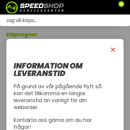
0
WEBSHOP
Släpvagnar
TRÄDGÅRD
SLÄPVAGNAR
INFORMATION OM
RESERVDELAR
LEVERANSTID
SNÖSKOTRAR
På grund av vår pågående flytt så
kan det tillkomma en längre
ATV
leveranstid än vanligt för din
weborder.
SPRÄNGSKISSER
Kontakta oss gärna om du har
VERKSTAD
frågor!