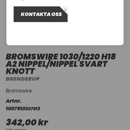
OM OSS
KONTAKTA OSS
UTHYRNING
BROMSWIRE 1030/1220 H18
A2 NIPPEL/NIPPEL SVART
KNOTT
BRENDERUP
Bromswire
Artnr.
1007510
307913
342,00 kr
Inkl. moms