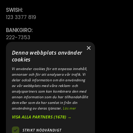
SWISH:
123 3377 819
BANKGIRO:
222-7353
×
TELEFON:
Denna webbplats använder
0640 200 50
cookies
Vi använder cookies för att anpassa innehåll,
E-POST:
annonser och för att analysera vår trafik. Vi
INFO@SPEEDSHOPEN.SE
delar också information om din användning
av vår webbplats med våra reklam- och
ÅNGRA MITT KÖP
analyspartners som kan kombinera den med
annan information som du har tillhandahållit
dem eller som de har samlat in från din
användning av deras tjänster.
Läs mer
VISA ALLA PARTNERS
(1678) →
STRIKT NÖDVÄNDIGT