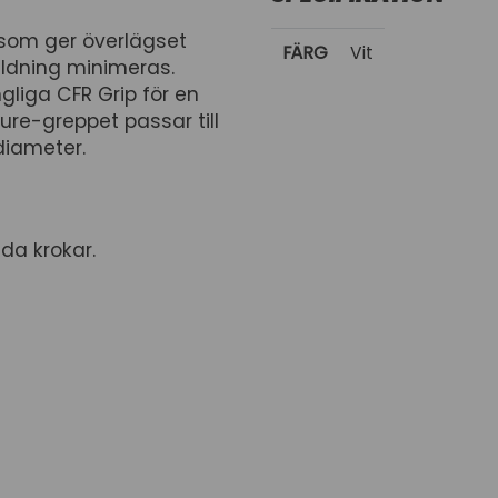
 som ger överlägset
FÄRG
Vit
ldning minimeras.
gliga CFR Grip för en
ture-greppet passar till
diameter.
da krokar.