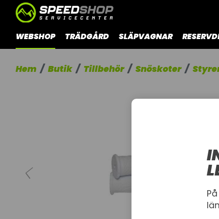
WEBSHOP
TRÄDGÅRD
SLÄPVAGNAR
RESERVD
Hem
Butik
Tillbehör
Snöskoter
Styre
I
L
På
lä