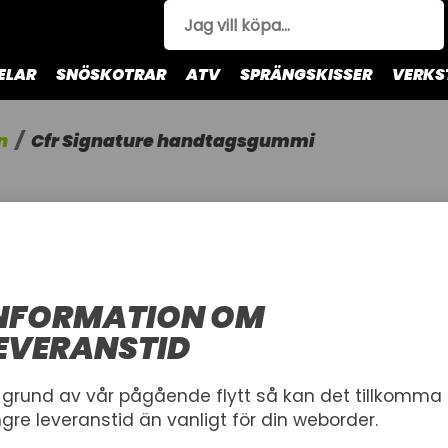
ELAR
SNÖSKOTRAR
ATV
SPRÄNGSKISSER
VERKS
n
Cfr Signature handtagsgummi
CFR SIGN
HANDTAG
CFR HANDTA
NFORMATION OM
CFR
EVERANSTID
VALD VARIANT
 grund av vår pågående flytt så kan det tillkomma
ngre leveranstid än vanligt för din weborder.
Cfr ha