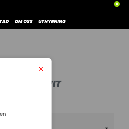
0
TAD
OM OSS
UTHYRNING
ATURE
SGUMMI
GSGUMMI VIT
 en
ndtagsgummi vit