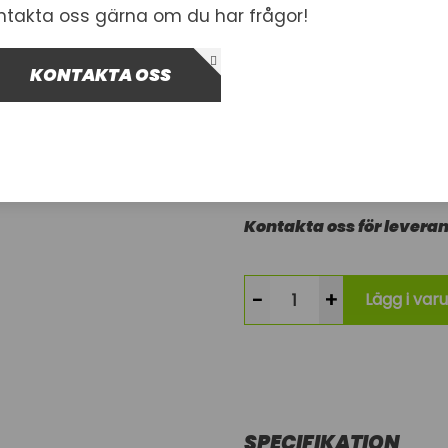
ntakta oss gärna om du har frågor!
KONTAKTA OSS
Artnr.
1002871
928-1009-10
405,00 kr
Inkl. moms
Kontakta oss för leveran
-
+
Lägg i var
SPECIFIKATION