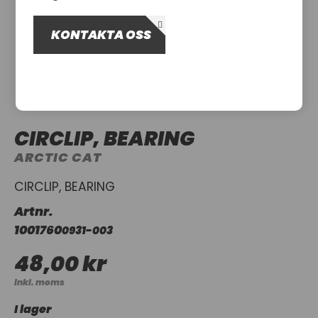
OM OSS
KONTAKTA OSS
UTHYRNING
CIRCLIP, BEARING
ARCTIC CAT
CIRCLIP, BEARING
Artnr.
1001760
0931-003
48,00 kr
Inkl. moms
I lager