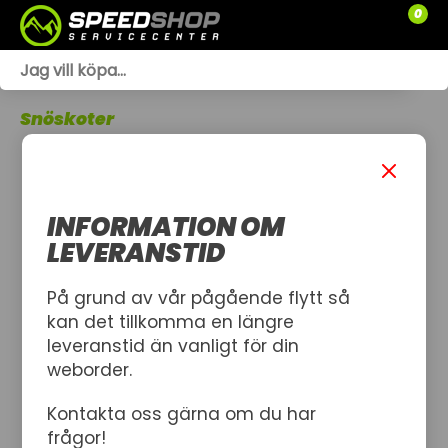
0
WEBSHOP
Snöskoter
TRÄDGÅRD
SLÄPVAGNAR
INFORMATION OM
RESERVDELAR
LEVERANSTID
SNÖSKOTRAR
På grund av vår pågående flytt så
kan det tillkomma en längre
ATV
leveranstid än vanligt för din
weborder.
SPRÄNGSKISSER
Kontakta oss gärna om du har
VERKSTAD
frågor!