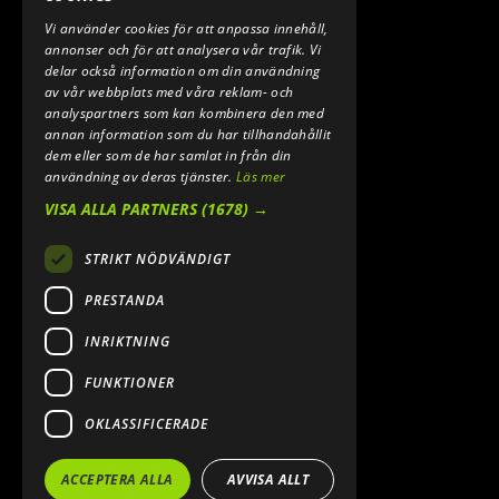
Vi använder cookies för att anpassa innehåll,
E-POST:
annonser och för att analysera vår trafik. Vi
INFO@SPEEDSHOPEN.SE
delar också information om din användning
av vår webbplats med våra reklam- och
ÅNGRA MITT KÖP
analyspartners som kan kombinera den med
annan information som du har tillhandahållit
dem eller som de har samlat in från din
användning av deras tjänster.
Läs mer
VISA ALLA PARTNERS
(1678) →
STRIKT NÖDVÄNDIGT
PRESTANDA
INRIKTNING
2026. ALL RIGHTS RESERVED.
FUNKTIONER
POWERED BY EMPORI CMS
OKLASSIFICERADE
ACCEPTERA ALLA
AVVISA ALLT