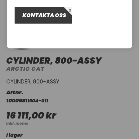
OM OSS
KONTAKTA OSS
UTHYRNING
CYLINDER, 800-ASSY
ARCTIC CAT
CYLINDER, 800-ASSY
Artnr.
1000591
1904-011
16 111,00 kr
Inkl. moms
I lager