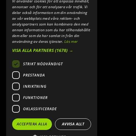
Vi använder cookies för att anpassa innehåll,
E-POST:
annonser och för att analysera vår trafik. Vi
INFO@SPEEDSHOPEN.SE
delar också information om din användning
av vår webbplats med våra reklam- och
ÅNGRA MITT KÖP
analyspartners som kan kombinera den med
annan information som du har tillhandahållit
dem eller som de har samlat in från din
användning av deras tjänster.
Läs mer
VISA ALLA PARTNERS
(1678) →
STRIKT NÖDVÄNDIGT
PRESTANDA
INRIKTNING
2026. ALL RIGHTS RESERVED.
FUNKTIONER
POWERED BY EMPORI CMS
OKLASSIFICERADE
ACCEPTERA ALLA
AVVISA ALLT