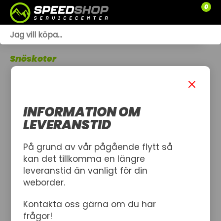
0
WEBSHOP
Snöskoter
TRÄDGÅRD
SLÄPVAGNAR
INFORMATION OM
RESERVDELAR
LEVERANSTID
SNÖSKOTRAR
På grund av vår pågående flytt så
kan det tillkomma en längre
ATV
leveranstid än vanligt för din
weborder.
SPRÄNGSKISSER
Kontakta oss gärna om du har
VERKSTAD
frågor!