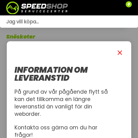
0
WEBSHOP
Snöskoter
TRÄDGÅRD
SLÄPVAGNAR
INFORMATION OM
RESERVDELAR
LEVERANSTID
SNÖSKOTRAR
På grund av vår pågående flytt så
kan det tillkomma en längre
ATV
leveranstid än vanligt för din
weborder.
SPRÄNGSKISSER
Kontakta oss gärna om du har
VERKSTAD
frågor!