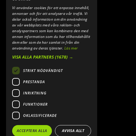
Vi använder cookies för att anpassa innehåll,
E-POST:
annonser och för att analysera vår trafik. Vi
INFO@SPEEDSHOPEN.SE
delar också information om din användning
av vår webbplats med våra reklam- och
ÅNGRA MITT KÖP
analyspartners som kan kombinera den med
annan information som du har tillhandahållit
dem eller som de har samlat in från din
användning av deras tjänster.
Läs mer
VISA ALLA PARTNERS
(1678) →
STRIKT NÖDVÄNDIGT
PRESTANDA
INRIKTNING
2026. ALL RIGHTS RESERVED.
FUNKTIONER
POWERED BY EMPORI CMS
OKLASSIFICERADE
ACCEPTERA ALLA
AVVISA ALLT