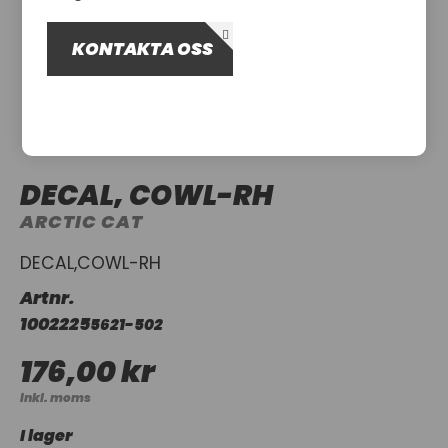
OM OSS
KONTAKTA OSS
UTHYRNING
DECAL, COWL-RH
ARCTIC CAT
DECAL,COWL-RH
Artnr.
1002225
5621-502
176,00 kr
Inkl. moms
I lager