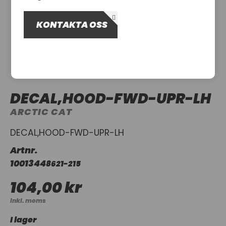
OM OSS
KONTAKTA OSS
UTHYRNING
DECAL,HOOD-FWD-UPR-LH
ARCTIC CAT
DECAL,HOOD-FWD-UPR-LH
Artnr.
1001344
8621-215
104,00 kr
Inkl. moms
I lager