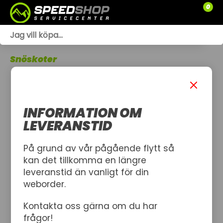
0
WEBSHOP
Snöskoter
TRÄDGÅRD
SLÄPVAGNAR
INFORMATION OM
RESERVDELAR
LEVERANSTID
SNÖSKOTRAR
På grund av vår pågående flytt så
kan det tillkomma en längre
ATV
leveranstid än vanligt för din
weborder.
SPRÄNGSKISSER
Kontakta oss gärna om du har
VERKSTAD
frågor!