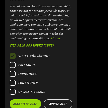
Vi använder cookies för att anpassa innehåll,
E-POST:
annonser och för att analysera vår trafik. Vi
INFO@SPEEDSHOPEN.SE
delar också information om din användning
av vår webbplats med våra reklam- och
ÅNGRA MITT KÖP
analyspartners som kan kombinera den med
annan information som du har tillhandahållit
dem eller som de har samlat in från din
användning av deras tjänster.
Läs mer
VISA ALLA PARTNERS
(1678) →
STRIKT NÖDVÄNDIGT
PRESTANDA
INRIKTNING
2026. ALL RIGHTS RESERVED.
FUNKTIONER
POWERED BY EMPORI CMS
OKLASSIFICERADE
ACCEPTERA ALLA
AVVISA ALLT