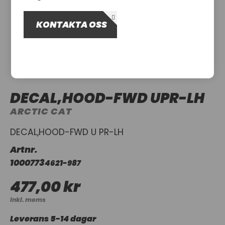
OM OSS
KONTAKTA OSS
UTHYRNING
DECAL,HOOD-FWD UPR-LH
ARCTIC CAT
DECAL,HOOD-FWD U PR-LH
Artnr.
1000773
4621-987
477,00 kr
Inkl. moms
Leverans 5-14 dagar