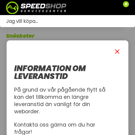
0
WEBSHOP
Snöskoter
TRÄDGÅRD
SLÄPVAGNAR
INFORMATION OM
RESERVDELAR
LEVERANSTID
SNÖSKOTRAR
På grund av vår pågående flytt så
kan det tillkomma en längre
ATV
leveranstid än vanligt för din
weborder.
SPRÄNGSKISSER
Kontakta oss gärna om du har
VERKSTAD
frågor!