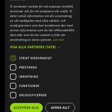
Vi använder cookies för att anpassa innehåll,
E-POST:
annonser och för att analysera vår trafik. Vi
INFO@SPEEDSHOPEN.SE
delar också information om din användning
av vår webbplats med våra reklam- och
ÅNGRA MITT KÖP
analyspartners som kan kombinera den med
annan information som du har tillhandahållit
dem eller som de har samlat in från din
användning av deras tjänster.
Läs mer
VISA ALLA PARTNERS
(1678) →
STRIKT NÖDVÄNDIGT
PRESTANDA
INRIKTNING
2026. ALL RIGHTS RESERVED.
FUNKTIONER
POWERED BY EMPORI CMS
OKLASSIFICERADE
ACCEPTERA ALLA
AVVISA ALLT