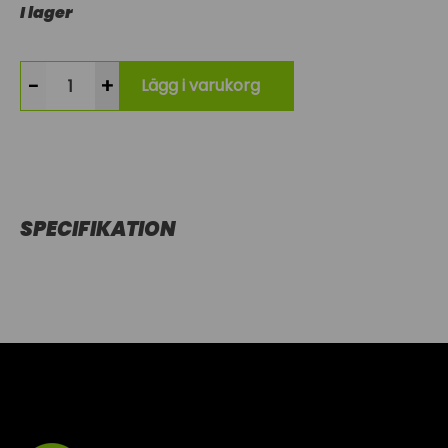
I lager
-
+
Lägg i varukorg
SPECIFIKATION