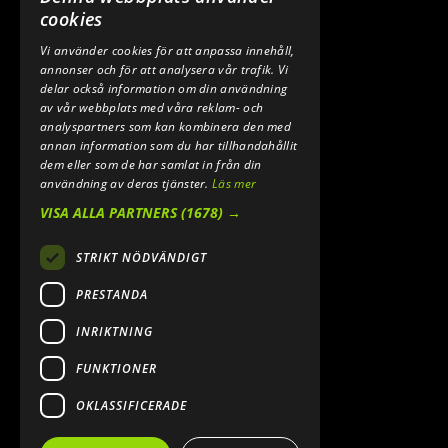
0640 200 50
cookies
Vi använder cookies för att anpassa innehåll,
E-POST:
annonser och för att analysera vår trafik. Vi
INFO@SPEEDSHOPEN.SE
delar också information om din användning
av vår webbplats med våra reklam- och
ÅNGRA MITT KÖP
analyspartners som kan kombinera den med
annan information som du har tillhandahållit
dem eller som de har samlat in från din
användning av deras tjänster.
Läs mer
VISA ALLA PARTNERS
(1678) →
STRIKT NÖDVÄNDIGT
PRESTANDA
INRIKTNING
2026. ALL RIGHTS RESERVED.
FUNKTIONER
POWERED BY EMPORI CMS
OKLASSIFICERADE