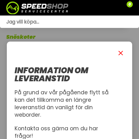
0
WEBSHOP
Snöskoter
TRÄDGÅRD
SLÄPVAGNAR
INFORMATION OM
RESERVDELAR
LEVERANSTID
SNÖSKOTRAR
På grund av vår pågående flytt så
kan det tillkomma en längre
ATV
leveranstid än vanligt för din
weborder.
SPRÄNGSKISSER
Kontakta oss gärna om du har
VERKSTAD
frågor!