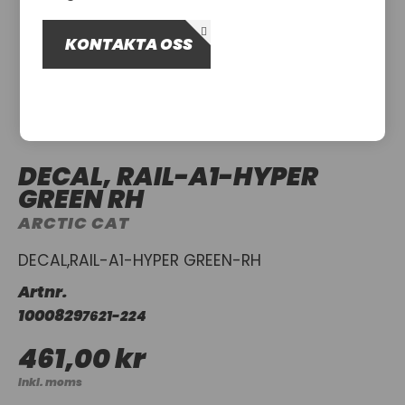
OM OSS
KONTAKTA OSS
UTHYRNING
DECAL, RAIL-A1-HYPER
GREEN RH
ARCTIC CAT
DECAL,RAIL-A1-HYPER GREEN-RH
Artnr.
1000829
7621-224
461,00 kr
Inkl. moms