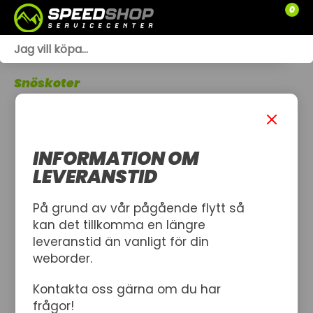
0
WEBSHOP
Snöskoter
TRÄDGÅRD
SLÄPVAGNAR
INFORMATION OM
RESERVDELAR
LEVERANSTID
SNÖSKOTRAR
På grund av vår pågående flytt så
kan det tillkomma en längre
ATV
leveranstid än vanligt för din
weborder.
SPRÄNGSKISSER
Kontakta oss gärna om du har
VERKSTAD
frågor!