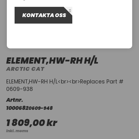
OM OSS
KONTAKTA OSS
UTHYRNING
ELEMENT,HW-RH H/L
ARCTIC CAT
ELEMENT,HW-RH H/L<br><br>Replaces Part #
0609-938
Artnr.
1000682
0609-948
1 809,00 kr
Inkl. moms