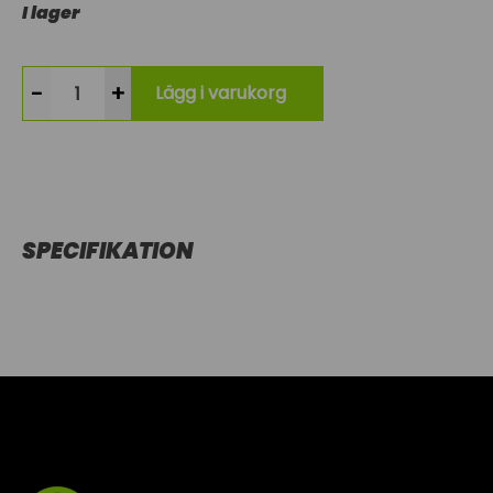
I lager
-
+
Lägg i varukorg
SPECIFIKATION