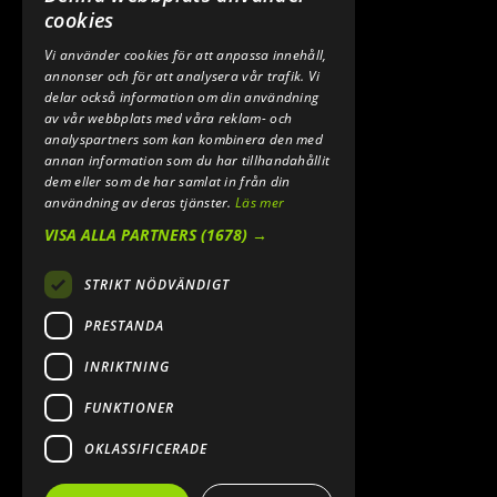
0640 200 50
cookies
Vi använder cookies för att anpassa innehåll,
E-POST:
annonser och för att analysera vår trafik. Vi
INFO@SPEEDSHOPEN.SE
delar också information om din användning
av vår webbplats med våra reklam- och
ÅNGRA MITT KÖP
analyspartners som kan kombinera den med
annan information som du har tillhandahållit
dem eller som de har samlat in från din
användning av deras tjänster.
Läs mer
VISA ALLA PARTNERS
(1678) →
STRIKT NÖDVÄNDIGT
PRESTANDA
INRIKTNING
2026. ALL RIGHTS RESERVED.
FUNKTIONER
POWERED BY EMPORI CMS
OKLASSIFICERADE