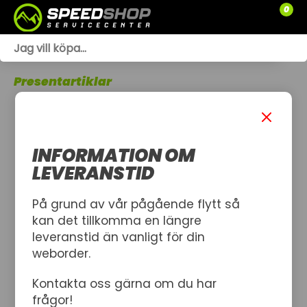
0
WEBSHOP
Presentartiklar
TRÄDGÅRD
SLÄPVAGNAR
INFORMATION OM
RESERVDELAR
LEVERANSTID
SNÖSKOTRAR
På grund av vår pågående flytt så
kan det tillkomma en längre
ATV
leveranstid än vanligt för din
weborder.
SPRÄNGSKISSER
Kontakta oss gärna om du har
VERKSTAD
frågor!