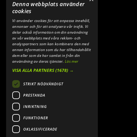
TELEFON:
Denna webbplats använder
0640 200 50
cookies
Vi använder cookies för att anpassa innehåll,
E-POST:
annonser och för att analysera vår trafik. Vi
INFO@SPEEDSHOPEN.SE
delar också information om din användning
av vår webbplats med våra reklam- och
ÅNGRA MITT KÖP
analyspartners som kan kombinera den med
annan information som du har tillhandahållit
dem eller som de har samlat in från din
användning av deras tjänster.
Läs mer
VISA ALLA PARTNERS
(1678) →
STRIKT NÖDVÄNDIGT
PRESTANDA
INRIKTNING
2026. ALL RIGHTS RESERVED.
FUNKTIONER
POWERED BY EMPORI CMS
OKLASSIFICERADE