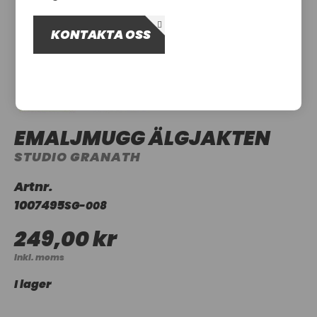
OM OSS
KONTAKTA OSS
UTHYRNING
EMALJMUGG ÄLGJAKTEN
STUDIO GRANATH
Artnr.
1007495
SG-008
249,00 kr
Inkl. moms
I lager