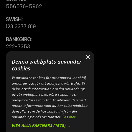
556576-5962
SWISH:
123 3377 819
BANKGIRO:
222-7353
×
TELEFON:
Denna webbplats använder
0640 200 50
cookies
Vi använder cookies för att anpassa innehåll,
E-POST:
annonser och för att analysera vår trafik. Vi
INFO@SPEEDSHOPEN.SE
delar också information om din användning
av vår webbplats med våra reklam- och
ÅNGRA MITT KÖP
analyspartners som kan kombinera den med
annan information som du har tillhandahållit
dem eller som de har samlat in från din
användning av deras tjänster.
Läs mer
VISA ALLA PARTNERS
(1678) →