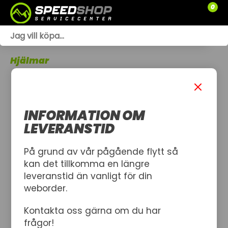
0
WEBSHOP
Hjälmar
TRÄDGÅRD
SLÄPVAGNAR
INFORMATION OM
RESERVDELAR
LEVERANSTID
SNÖSKOTRAR
På grund av vår pågående flytt så
kan det tillkomma en längre
ATV
leveranstid än vanligt för din
weborder.
SPRÄNGSKISSER
Kontakta oss gärna om du har
VERKSTAD
frågor!