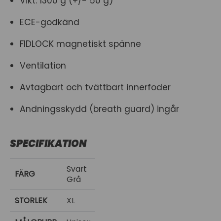
Vikt: 1300 g (+/- 50 g)
ECE-godkänd
FIDLOCK magnetiskt spänne
Ventilation
Avtagbart och tvättbart innerfoder
Andningsskydd (breath guard) ingår
SPECIFIKATION
Svart
FÄRG
Grå
STORLEK
XL