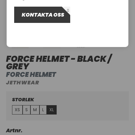
OM OSS
KONTAKTA OSS
UTHYRNING
FORCE HELMET - BLACK /
GREY
FORCE HELMET
JETHWEAR
STORLEK
XS
S
M
L
XL
Artnr.