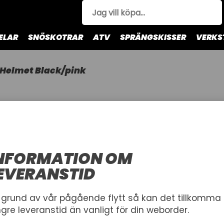
ELAR
SNÖSKOTRAR
ATV
SPRÄNGSKISSER
VERKS
 Helmet Black/pink
FORCE HE
JETHWEAR
Skoterhjälm
NFORMATION OM
EVERANSTID
STORLEK
XS
S
M
L
 grund av vår pågående flytt så kan det tillkomma
ngre leveranstid än vanligt för din weborder.