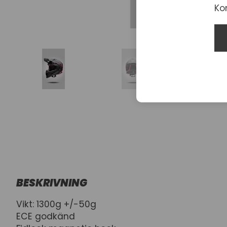
Ko
BESKRIVNING
Vikt: 1300g +/-50g
ECE godkänd