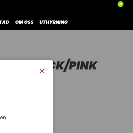
0
TAD
OM OSS
UTHYRNING
LMET BLACK/PINK
 en