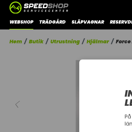
WEBSHOP
TRÄDGÅRD
SLÄPVAGNAR
RESERVD
Hem
Butik
Utrustning
Hjälmar
Force
I
L
På
lä