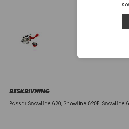
Ko
BESKRIVNING
Passar SnowLine 620, SnowLine 620E, SnowLine 6
II.