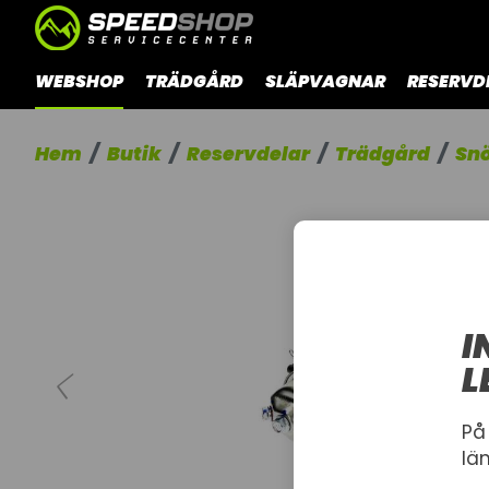
WEBSHOP
TRÄDGÅRD
SLÄPVAGNAR
RESERVD
Hem
Butik
Reservdelar
Trädgård
Sn
I
L
På
lä