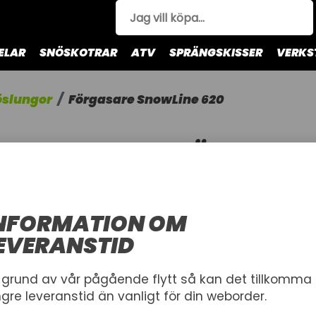
ELAR
SNÖSKOTRAR
ATV
SPRÄNGSKISSER
VERKS
öslungor
Förgasare SnowLine 620
FÖRGASAR
FÖRGASARE
AL-KO
NFORMATION OM
Artnr.
EVERANSTID
1008124
413812
 grund av vår pågående flytt så kan det tillkomma
383,00 kr
ngre leveranstid än vanligt för din weborder.
Inkl. moms