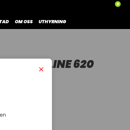
0
TAD
OM OSS
UTHYRNING
E SNOWLINE 620
 en