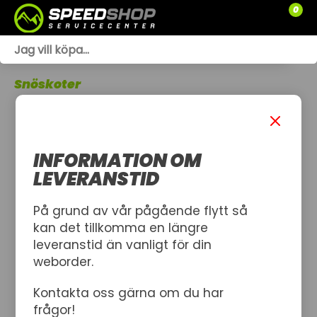
0
WEBSHOP
Snöskoter
TRÄDGÅRD
SLÄPVAGNAR
INFORMATION OM
RESERVDELAR
LEVERANSTID
SNÖSKOTRAR
På grund av vår pågående flytt så
kan det tillkomma en längre
ATV
leveranstid än vanligt för din
weborder.
SPRÄNGSKISSER
Kontakta oss gärna om du har
VERKSTAD
frågor!