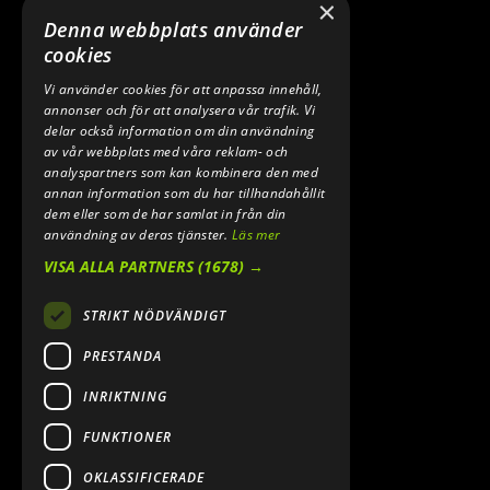
×
TELEFON:
Denna webbplats använder
0640 200 50
cookies
Vi använder cookies för att anpassa innehåll,
E-POST:
annonser och för att analysera vår trafik. Vi
INFO@SPEEDSHOPEN.SE
delar också information om din användning
av vår webbplats med våra reklam- och
ÅNGRA MITT KÖP
analyspartners som kan kombinera den med
annan information som du har tillhandahållit
dem eller som de har samlat in från din
användning av deras tjänster.
Läs mer
VISA ALLA PARTNERS
(1678) →
STRIKT NÖDVÄNDIGT
PRESTANDA
INRIKTNING
2026. ALL RIGHTS RESERVED.
FUNKTIONER
POWERED BY EMPORI CMS
OKLASSIFICERADE