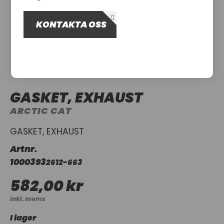
OM OSS
KONTAKTA OSS
UTHYRNING
GASKET, EXHAUST
ARCTIC CAT
GASKET, EXHAUST
Artnr.
1000393
2612-663
582,00 kr
Inkl. moms
I lager