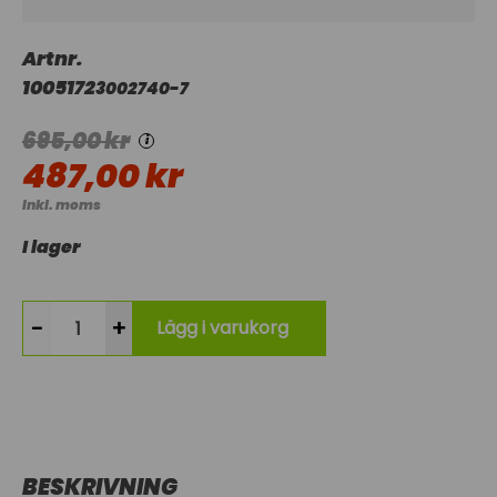
Artnr.
1005172
3002740-7
695,00 kr
i
487,00 kr
Inkl. moms
I lager
-
+
Lägg i varukorg
BESKRIVNING