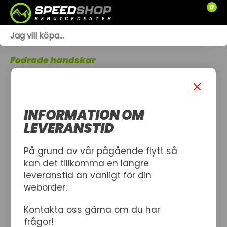
0
WEBSHOP
Fodrade handskar
TRÄDGÅRD
SLÄPVAGNAR
INFORMATION OM
RESERVDELAR
LEVERANSTID
SNÖSKOTRAR
På grund av vår pågående flytt så
kan det tillkomma en längre
ATV
leveranstid än vanligt för din
weborder.
SPRÄNGSKISSER
Kontakta oss gärna om du har
VERKSTAD
frågor!