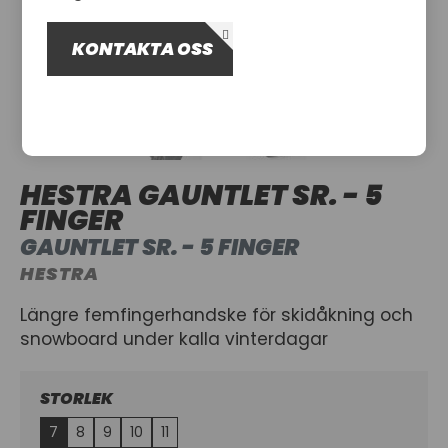
OM OSS
KONTAKTA OSS
UTHYRNING
HESTRA GAUNTLET SR. - 5
FINGER
GAUNTLET SR. - 5 FINGER
HESTRA
Längre femfingerhandske för skidåkning och
snowboard under kalla vinterdagar
STORLEK
7
8
9
10
11