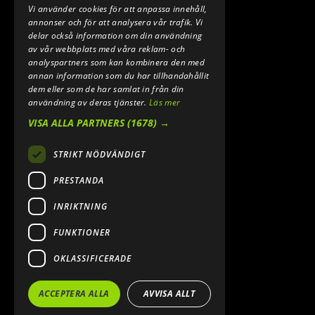
Vi använder cookies för att anpassa innehåll,
E-POST:
annonser och för att analysera vår trafik. Vi
INFO@SPEEDSHOPEN.SE
delar också information om din användning
av vår webbplats med våra reklam- och
ÅNGRA MITT KÖP
analyspartners som kan kombinera den med
annan information som du har tillhandahållit
dem eller som de har samlat in från din
användning av deras tjänster.
Läs mer
VISA ALLA PARTNERS
(1678) →
STRIKT NÖDVÄNDIGT
PRESTANDA
INRIKTNING
2026. ALL RIGHTS RESERVED.
FUNKTIONER
POWERED BY EMPORI CMS
OKLASSIFICERADE
ACCEPTERA ALLA
AVVISA ALLT