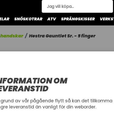
ELAR
SNÖSKOTRAR
ATV
SPRÄNGSKISSER
VERKS
 handskar
Hestra Gauntlet Sr. - 5 finger
HESTRA GA
FINGER
GAUNTLET SR.
NFORMATION OM
HESTRA
EVERANSTID
Längre femfingerhands
vinterdagar
 grund av vår pågående flytt så kan det tillkomma
ngre leveranstid än vanligt för din weborder.
STORLEK