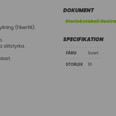
DOKUMENT
Storlekstabell Hestr
ing (Fiberfill).
SPECIFIKATION
p.
 slitstyrka.
FÄRG
Svart
last.
STORLEK
10