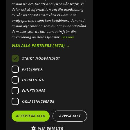
annonser och för att analysera vår trafik. Vi
delar också information om din användning
av vår webbplats med våra reklam- och
analyspartners som kan kombinera den med
annan information som du har tillhandahållit
dem eller som de har samlat in från din
användning av deras tjänster.
Läs mer
VISA ALLA PARTNERS
(1678) →
STRIKT NÖDVÄNDIGT
PRESTANDA
INRIKTNING
FUNKTIONER
OKLASSIFICERADE
ACCEPTERA ALLA
AVVISA ALLT
VISA DETALJER