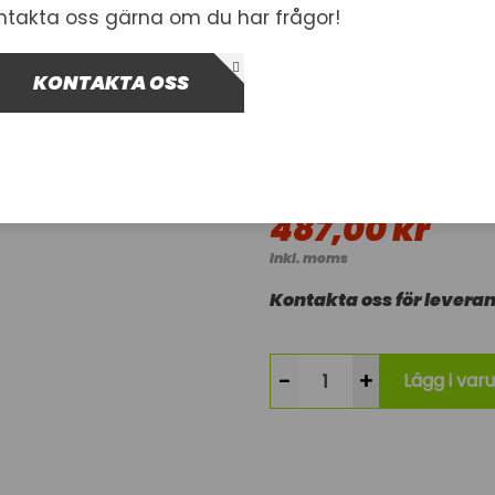
ntakta oss gärna om du har frågor!
7
8
9
10
11
KONTAKTA OSS
Artnr.
1005175
3002740-10
695,00 kr
i
487,00 kr
Inkl. moms
Kontakta oss för leveran
-
+
Lägg i var