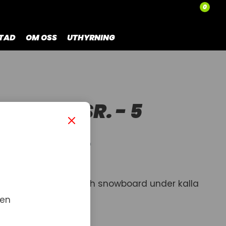
0
TAD
OM OSS
UTHYRNING
UNTLET SR. - 5
 - 5 FINGER
ke för skidåkning och snowboard under kalla
 en