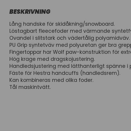
BESKRIVNING
Lång handske för skidåkning/snowboard.
Löstagbart fleecefoder med värmande syntetfylln
Ovandel i slitstark och vädertålig polyamidväv.
PU Grip syntetväv med polyuretan ger bra grep
Fingertoppar har Wolf paw-konstruktion för extra
Hög krage med dragskojustering.
Handledsjustering med lätthanterligt spänne i p
Fäste för Hestra handcuffs (handledsrem).
Kan kombineras med olika foder.
Tål maskintvätt.