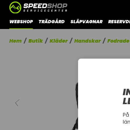
WEBSHOP
TRÄDGÅRD
SLÄPVAGNAR
RESERVD
Hem
Butik
Kläder
Handskar
Fodrade
I
L
På
lä