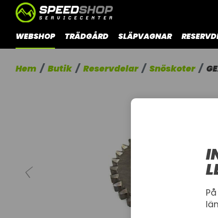
WEBSHOP
TRÄDGÅRD
SLÄPVAGNAR
RESERVD
Hem
Butik
Reservdelar
Snöskoter
GE
I
L
På
lä