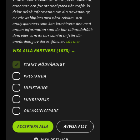
annonser och för att analysera vår trafik. Vi
delar också information om din användning
av vår webbplats med våra reklam- och
analyspartners som kan kombinera den med
annan information som du har tillhandahållit
dem eller som de har samlat in från din
användning av deras tjänster.
Läs mer
VISA ALLA PARTNERS
(1678) →
STRIKT NÖDVÄNDIGT
PRESTANDA
INRIKTNING
FUNKTIONER
OKLASSIFICERADE
ACCEPTERA ALLA
AVVISA ALLT
VISA DETALJER