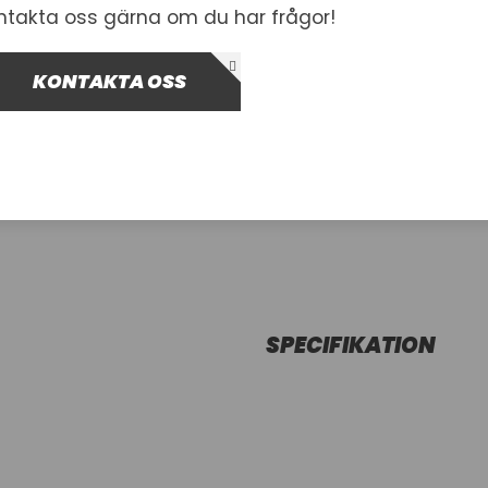
ntakta oss gärna om du har frågor!
Leverans 5-14 dagar
KONTAKTA OSS
-
+
Lägg i var
SPECIFIKATION