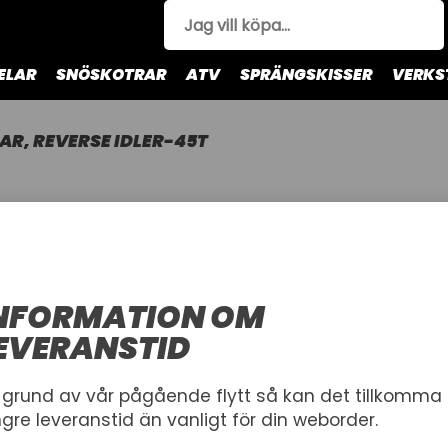
ELAR
SNÖSKOTRAR
ATV
SPRÄNGSKISSER
VERKS
AR, REVERSE IDLER-45T
GEAR, REV
ARCTIC CAT
GEAR, REVERSE IDLER-45
NFORMATION OM
Artnr.
EVERANSTID
1008009
AC2602-275
1 908,00 kr
 grund av vår pågående flytt så kan det tillkomma
ngre leveranstid än vanligt för din weborder.
Inkl. moms