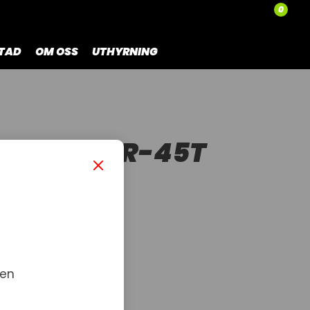
0
TAD
OM OSS
UTHYRNING
ERSE IDLER-45T
T
 en