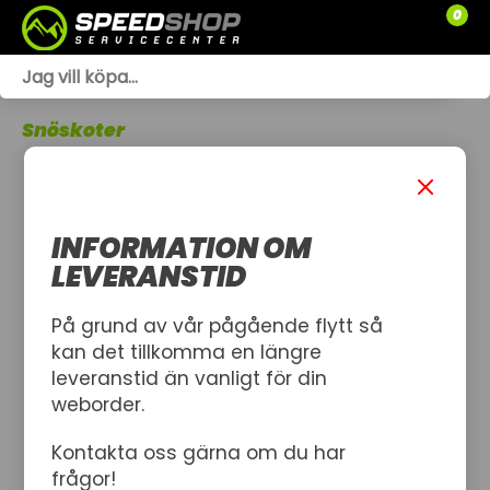
0
WEBSHOP
Snöskoter
TRÄDGÅRD
SLÄPVAGNAR
INFORMATION OM
RESERVDELAR
LEVERANSTID
SNÖSKOTRAR
På grund av vår pågående flytt så
kan det tillkomma en längre
ATV
leveranstid än vanligt för din
weborder.
SPRÄNGSKISSER
Kontakta oss gärna om du har
VERKSTAD
frågor!