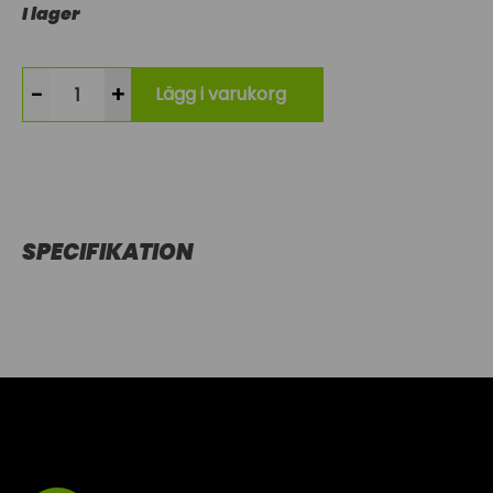
I lager
-
+
Lägg i varukorg
SPECIFIKATION