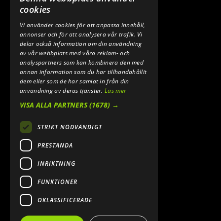
0640 200 50
cookies
Vi använder cookies för att anpassa innehåll,
E-POST:
annonser och för att analysera vår trafik. Vi
INFO@SPEEDSHOPEN.SE
delar också information om din användning
av vår webbplats med våra reklam- och
ÅNGRA MITT KÖP
analyspartners som kan kombinera den med
annan information som du har tillhandahållit
dem eller som de har samlat in från din
användning av deras tjänster.
Läs mer
VISA ALLA PARTNERS
(1678) →
STRIKT NÖDVÄNDIGT
PRESTANDA
INRIKTNING
2026. ALL RIGHTS RESERVED.
FUNKTIONER
POWERED BY EMPORI CMS
OKLASSIFICERADE