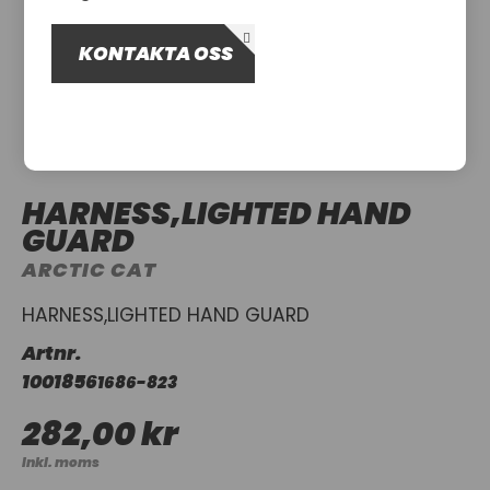
OM OSS
KONTAKTA OSS
UTHYRNING
HARNESS,LIGHTED HAND
GUARD
ARCTIC CAT
HARNESS,LIGHTED HAND GUARD
Artnr.
1001856
1686-823
282,00 kr
Inkl. moms