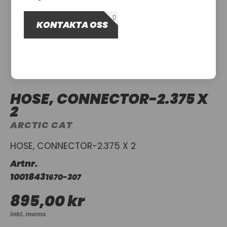
OM OSS
KONTAKTA OSS
UTHYRNING
HOSE, CONNECTOR-2.375 X
2
ARCTIC CAT
HOSE, CONNECTOR-2.375 X 2
Artnr.
1001843
1670-307
895,00 kr
Inkl. moms