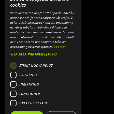
0640 200 50
cookies
Vi använder cookies för att anpassa innehåll,
E-POST:
annonser och för att analysera vår trafik. Vi
INFO@SPEEDSHOPEN.SE
delar också information om din användning
av vår webbplats med våra reklam- och
ÅNGRA MITT KÖP
analyspartners som kan kombinera den med
annan information som du har tillhandahållit
dem eller som de har samlat in från din
användning av deras tjänster.
Läs mer
VISA ALLA PARTNERS
(1678) →
STRIKT NÖDVÄNDIGT
PRESTANDA
INRIKTNING
2026. ALL RIGHTS RESERVED.
FUNKTIONER
POWERED BY EMPORI CMS
OKLASSIFICERADE