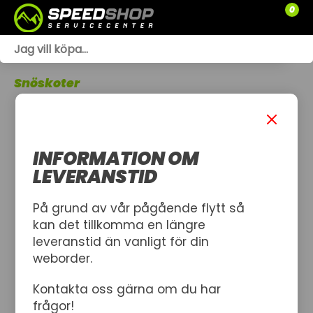
0
WEBSHOP
Snöskoter
TRÄDGÅRD
SLÄPVAGNAR
INFORMATION OM
RESERVDELAR
LEVERANSTID
SNÖSKOTRAR
På grund av vår pågående flytt så
kan det tillkomma en längre
ATV
leveranstid än vanligt för din
weborder.
SPRÄNGSKISSER
Kontakta oss gärna om du har
VERKSTAD
frågor!