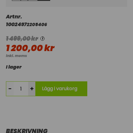
Artnr.
1002497
2205406
1 499,00 kr
i
1 200,00 kr
Inkl. moms
I lager
-
+
Lägg i varukorg
BESKRIVNING