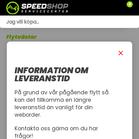
0
WEBSHOP
Flytvästar
TRÄDGÅRD
SLÄPVAGNAR
INFORMATION OM
RESERVDELAR
LEVERANSTID
SOMMARKAMPANJ
SNÖSKOTRAR
På grund av vår pågående flytt så
kan det tillkomma en längre
ATV
leveranstid än vanligt för din
weborder.
SPRÄNGSKISSER
Kontakta oss gärna om du har
VERKSTAD
frågor!