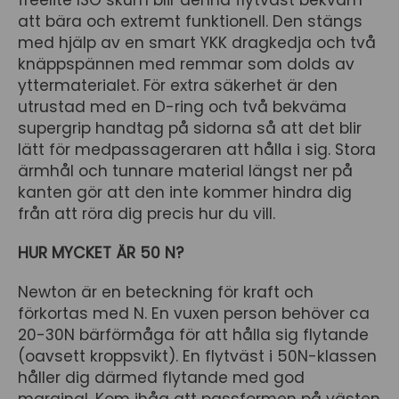
freelite ISO skum blir denna flytväst bekväm
att bära och extremt funktionell. Den stängs
med hjälp av en smart YKK dragkedja och två
knäppspännen med remmar som dolds av
yttermaterialet. För extra säkerhet är den
utrustad med en D-ring och två bekväma
supergrip handtag på sidorna så att det blir
lätt för medpassageraren att hålla i sig. Stora
ärmhål och tunnare material längst ner på
kanten gör att den inte kommer hindra dig
från att röra dig precis hur du vill.
HUR MYCKET ÄR 50 N?
Newton är en beteckning för kraft och
förkortas med N. En vuxen person behöver ca
20-30N bärförmåga för att hålla sig flytande
(oavsett kroppsvikt). En flytväst i 50N-klassen
håller dig därmed flytande med god