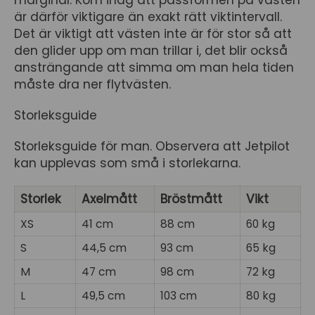
marginal. Kom ihåg att passformen på västen
är därför viktigare än exakt rätt viktintervall.
Det är viktigt att västen inte är för stor så att
den glider upp om man trillar i, det blir också
ansträngande att simma om man hela tiden
måste dra ner flytvästen.
Storleksguide
Storleksguide för man. Observera att Jetpilot
kan upplevas som små i storlekarna.
Storlek
Axelmått
Bröstmått
Vikt
XS
41 cm
88 cm
60 kg
S
44,5 cm
93 cm
65 kg
M
47 cm
98 cm
72 kg
L
49,5 cm
103 cm
80 kg