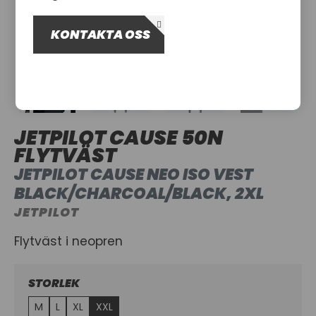
OM OSS
KONTAKTA OSS
UTHYRNING
JETPILOT CAUSE 50N
FLYTVÄST
JETPILOT CAUSE NEO ISO VEST
BLACK/CHARCOAL/BLACK, 2XL
JETPILOT
Flytväst i neopren
STORLEK
M
L
XL
XXL