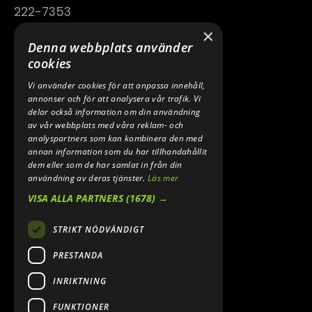
222-7353
×
TELEFON:
Denna webbplats använder
0640 200 50
cookies
Vi använder cookies för att anpassa innehåll,
E-POST:
annonser och för att analysera vår trafik. Vi
INFO@SPEEDSHOPEN.SE
delar också information om din användning
av vår webbplats med våra reklam- och
ÅNGRA MITT KÖP
analyspartners som kan kombinera den med
annan information som du har tillhandahållit
dem eller som de har samlat in från din
användning av deras tjänster.
Läs mer
VISA ALLA PARTNERS
(1678) →
STRIKT NÖDVÄNDIGT
PRESTANDA
INRIKTNING
2026. ALL RIGHTS RESERVED.
FUNKTIONER