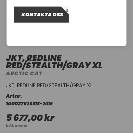
OM OSS
KONTAKTA OSS
UTHYRNING
JKT, REDLINE
RED/STEALTH/GRAY XL
ARCTIC CAT
JKT, REDLINE RED/STEALTH/GRAY XL
Artnr.
1000276
20918-2019
5 677,00 kr
Inkl. moms