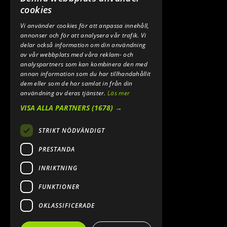
0640 200 50
cookies
Vi använder cookies för att anpassa innehåll,
E-POST:
annonser och för att analysera vår trafik. Vi
INFO@SPEEDSHOPEN.SE
delar också information om din användning
av vår webbplats med våra reklam- och
ÅNGRA MITT KÖP
analyspartners som kan kombinera den med
annan information som du har tillhandahållit
dem eller som de har samlat in från din
användning av deras tjänster.
Läs mer
VISA ALLA PARTNERS
(1678) →
STRIKT NÖDVÄNDIGT
PRESTANDA
INRIKTNING
2026. ALL RIGHTS RESERVED.
FUNKTIONER
POWERED BY EMPORI CMS
OKLASSIFICERADE