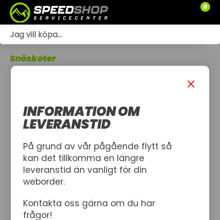
0
WEBSHOP
Snöskoter
TRÄDGÅRD
SLÄPVAGNAR
INFORMATION OM
RESERVDELAR
LEVERANSTID
SNÖSKOTRAR
På grund av vår pågående flytt så
kan det tillkomma en längre
ATV
leveranstid än vanligt för din
weborder.
SPRÄNGSKISSER
Kontakta oss gärna om du har
VERKSTAD
frågor!