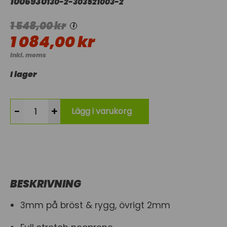
1006930
130-2-303521003-2
1 548,00 kr
i
1 084,00 kr
Inkl. moms
I lager
-
+
Lägg i varukorg
BESKRIVNING
3mm på bröst & rygg, övrigt 2mm