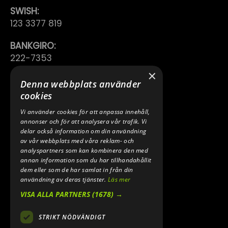
SWISH:
123 3377 819
BANKGIRO:
222-7353
×
TELEFON:
Denna webbplats använder
0640 200 50
cookies
Vi använder cookies för att anpassa innehåll,
E-POST:
annonser och för att analysera vår trafik. Vi
INFO@SPEEDSHOPEN.SE
delar också information om din användning
av vår webbplats med våra reklam- och
ÅNGRA MITT KÖP
analyspartners som kan kombinera den med
annan information som du har tillhandahållit
dem eller som de har samlat in från din
användning av deras tjänster.
Läs mer
VISA ALLA PARTNERS
(1678) →
STRIKT NÖDVÄNDIGT