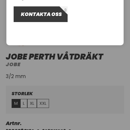
OM OSS
KONTAKTA OSS
UTHYRNING
JOBE PERTH VÅTDRÄKT
JOBE
3/2 mm
STORLEK
M
L
XL
XXL
Artnr.