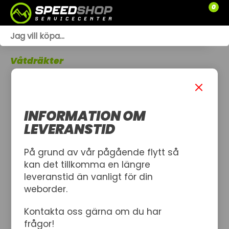
JOBE Perth Våtdräkt
0
WEBSHOP
Våtdräkter
TRÄDGÅRD
SLÄPVAGNAR
INFORMATION OM
RESERVDELAR
LEVERANSTID
SOMMARKAMPANJ
SNÖSKOTRAR
På grund av vår pågående flytt så
kan det tillkomma en längre
ATV
leveranstid än vanligt för din
weborder.
SPRÄNGSKISSER
Kontakta oss gärna om du har
VERKSTAD
frågor!