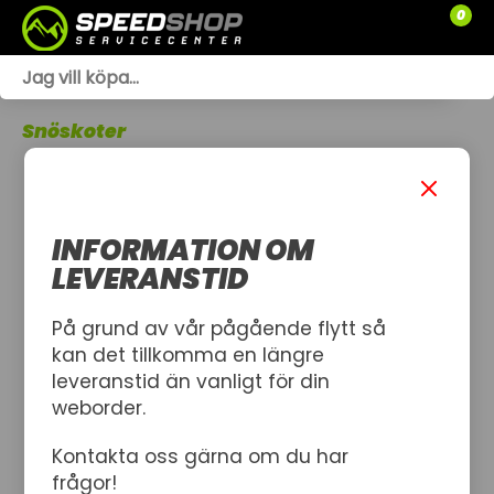
0
WEBSHOP
Snöskoter
TRÄDGÅRD
SLÄPVAGNAR
INFORMATION OM
RESERVDELAR
LEVERANSTID
SNÖSKOTRAR
På grund av vår pågående flytt så
kan det tillkomma en längre
ATV
leveranstid än vanligt för din
weborder.
SPRÄNGSKISSER
Kontakta oss gärna om du har
VERKSTAD
frågor!