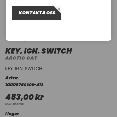
OM OSS
KONTAKTA OSS
UTHYRNING
KEY, IGN. SWITCH
ARCTIC CAT
KEY, IGN. SWITCH
Artnr.
1000676
0609-412
453,00 kr
Inkl. moms
I lager