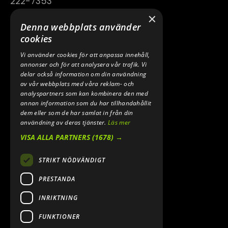
222-7353
×
TELEFON:
Denna webbplats använder
0640 200 50
cookies
Vi använder cookies för att anpassa innehåll,
E-POST:
annonser och för att analysera vår trafik. Vi
INFO@SPEEDSHOPEN.SE
delar också information om din användning
av vår webbplats med våra reklam- och
ÅNGRA MITT KÖP
analyspartners som kan kombinera den med
annan information som du har tillhandahållit
dem eller som de har samlat in från din
användning av deras tjänster.
Läs mer
VISA ALLA PARTNERS
(1678) →
STRIKT NÖDVÄNDIGT
PRESTANDA
INRIKTNING
2026. ALL RIGHTS RESERVED.
FUNKTIONER