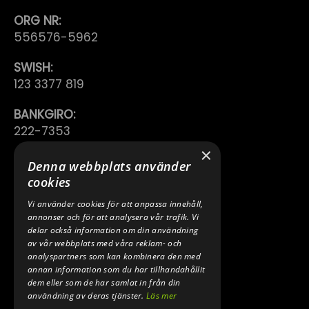
ORG NR:
556576-5962
SWISH:
123 3377 819
BANKGIRO:
222-7353
×
TELEFON:
Denna webbplats använder
0640 200 50
cookies
Vi använder cookies för att anpassa innehåll,
E-POST:
annonser och för att analysera vår trafik. Vi
INFO@SPEEDSHOPEN.SE
delar också information om din användning
av vår webbplats med våra reklam- och
ÅNGRA MITT KÖP
analyspartners som kan kombinera den med
annan information som du har tillhandahållit
dem eller som de har samlat in från din
användning av deras tjänster.
Läs mer