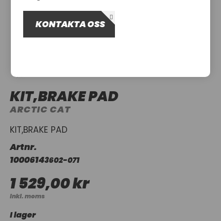
OM OSS
KONTAKTA OSS
UTHYRNING
KIT,BRAKE PAD
ARCTIC CAT
KIT,BRAKE PAD
Artnr.
1000614
3602-071
1 529,00 kr
Inkl. moms
I lager