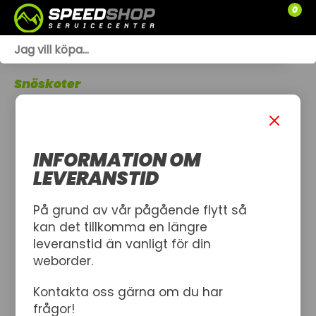
0
WEBSHOP
Snöskoter
TRÄDGÅRD
SLÄPVAGNAR
INFORMATION OM
RESERVDELAR
LEVERANSTID
SNÖSKOTRAR
På grund av vår pågående flytt så
kan det tillkomma en längre
ATV
leveranstid än vanligt för din
weborder.
SPRÄNGSKISSER
Kontakta oss gärna om du har
VERKSTAD
frågor!