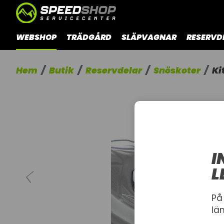
WEBSHOP
TRÄDGÅRD
SLÄPVAGNAR
RESERVD
Hem
Butik
Reservdelar
Snöskoter
Ki
I
L
På
lä