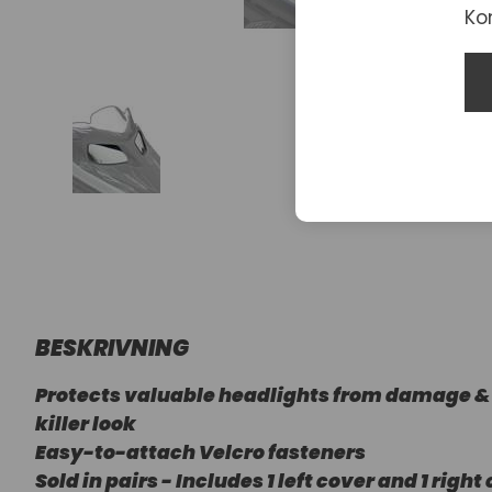
Ko
BESKRIVNING
Protects valuable headlights from damage & 
killer look
Easy-to-attach Velcro fasteners
Sold in pairs - Includes 1 left cover and 1 right