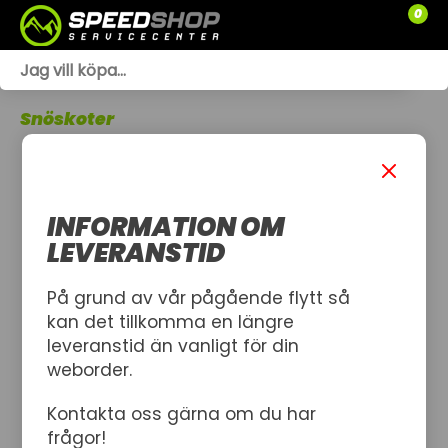
0
WEBSHOP
Snöskoter
TRÄDGÅRD
SLÄPVAGNAR
INFORMATION OM
RESERVDELAR
LEVERANSTID
SNÖSKOTRAR
På grund av vår pågående flytt så
kan det tillkomma en längre
ATV
leveranstid än vanligt för din
weborder.
SPRÄNGSKISSER
Kontakta oss gärna om du har
VERKSTAD
frågor!