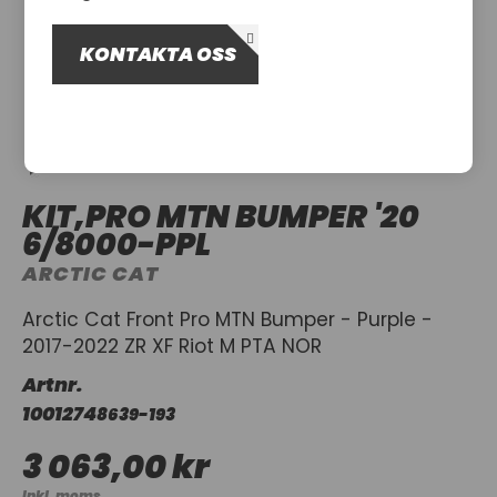
OM OSS
KONTAKTA OSS
UTHYRNING
KIT,PRO MTN BUMPER '20
6/8000-PPL
ARCTIC CAT
Arctic Cat Front Pro MTN Bumper - Purple -
2017-2022 ZR XF Riot M PTA NOR
Artnr.
1001274
8639-193
3 063,00 kr
Inkl. moms