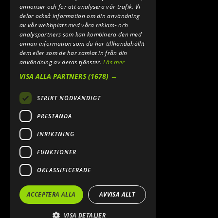
E-POST:
annonser och för att analysera vår trafik. Vi
INFO@SPEEDSHOPEN.SE
delar också information om din användning
av vår webbplats med våra reklam- och
ÅNGRA MITT KÖP
analyspartners som kan kombinera den med
annan information som du har tillhandahållit
dem eller som de har samlat in från din
användning av deras tjänster.
Läs mer
VISA ALLA PARTNERS
(1678) →
STRIKT NÖDVÄNDIGT
PRESTANDA
INRIKTNING
2026. ALL RIGHTS RESERVED.
FUNKTIONER
POWERED BY EMPORI CMS
OKLASSIFICERADE
ACCEPTERA ALLA
AVVISA ALLT
VISA DETALJER