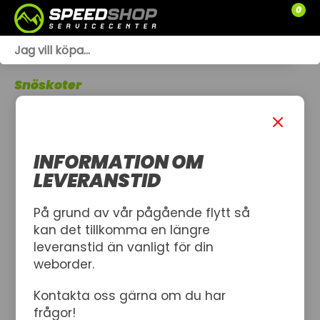
0
WEBSHOP
Snöskoter
TRÄDGÅRD
SLÄPVAGNAR
INFORMATION OM
RESERVDELAR
LEVERANSTID
SNÖSKOTRAR
På grund av vår pågående flytt så
kan det tillkomma en längre
ATV
leveranstid än vanligt för din
weborder.
SPRÄNGSKISSER
Kontakta oss gärna om du har
VERKSTAD
frågor!