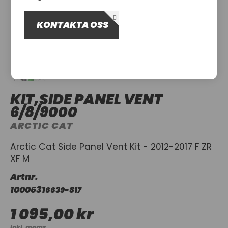
OM OSS
KONTAKTA OSS
UTHYRNING
KIT,SIDE PANEL VENT
6/8/9000
ARCTIC CAT
Arctic Cat Side Panel Vent Kit - 2012-2017 F ZR
XF M
Artnr.
1000631
6639-817
1 095,00 kr
Inkl. moms