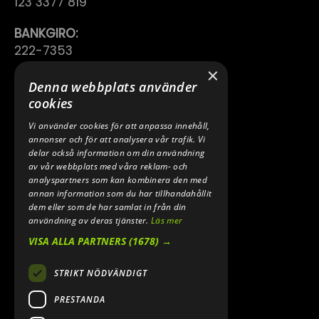
123 3377 819
BANKGIRO:
222-7353
×
TELEFON:
Denna webbplats använder
0640 200 50
cookies
Vi använder cookies för att anpassa innehåll,
E-POST:
annonser och för att analysera vår trafik. Vi
INFO@SPEEDSHOPEN.SE
delar också information om din användning
av vår webbplats med våra reklam- och
ÅNGRA MITT KÖP
analyspartners som kan kombinera den med
annan information som du har tillhandahållit
dem eller som de har samlat in från din
användning av deras tjänster.
Läs mer
VISA ALLA PARTNERS
(1678) →
STRIKT NÖDVÄNDIGT
PRESTANDA