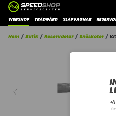
WEBSHOP
TRÄDGÅRD
SLÄPVAGNAR
RESERVD
Hem
Butik
Reservdelar
Snöskoter
KI
I
L
På
lä