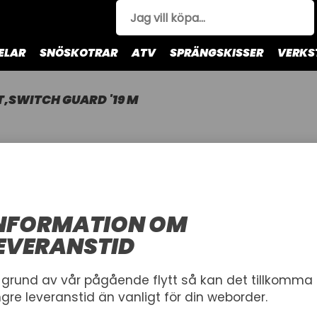
ELAR
SNÖSKOTRAR
ATV
SPRÄNGSKISSER
VERKS
T,SWITCH GUARD '19 M
KIT,SWITC
ARCTIC CAT
Arctic Cat Switch Guar
NFORMATION OM
Artnr.
EVERANSTID
1001269
8639-097
361,00 kr
 grund av vår pågående flytt så kan det tillkomma
ngre leveranstid än vanligt för din weborder.
Inkl. moms