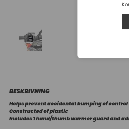
Ko
BESKRIVNING
Helps prevent accidental bumping of control
Constructed of plastic
Includes 1 hand/thumb warmer guard and ad