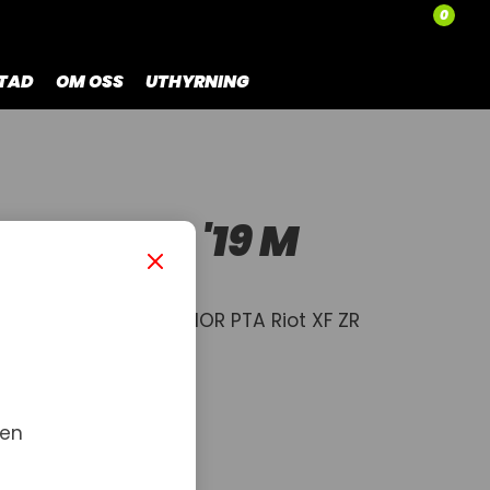
0
TAD
OM OSS
UTHYRNING
H GUARD '19 M
d - 2019-2025 BC M NOR PTA Riot XF ZR
 en