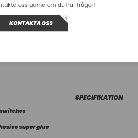
ntakta oss gärna om du har frågor!
I lager
KONTAKTA OSS
-
+
Lägg i var
SPECIFIKATION
 switches
hesive super glue