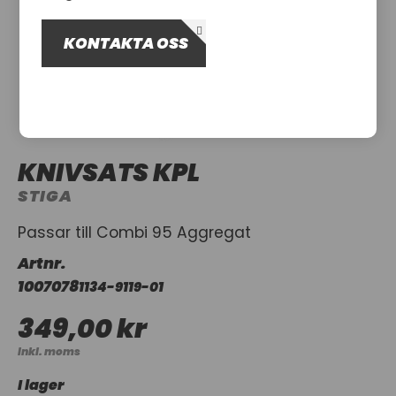
OM OSS
KONTAKTA OSS
UTHYRNING
KNIVSATS KPL
STIGA
Passar till Combi 95 Aggregat
Artnr.
1007078
1134-9119-01
349,00 kr
Inkl. moms
I lager