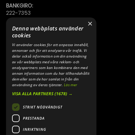
BANKGIRO:
222-7353
×
TELEFON:
Denna webbplats använder
0640 200 50
cookies
Vi använder cookies för att anpassa innehåll,
E-POST:
annonser och för att analysera vår trafik. Vi
INFO@SPEEDSHOPEN.SE
delar också information om din användning
av vår webbplats med våra reklam- och
ÅNGRA MITT KÖP
analyspartners som kan kombinera den med
annan information som du har tillhandahållit
dem eller som de har samlat in från din
användning av deras tjänster.
Läs mer
VISA ALLA PARTNERS
(1678) →
STRIKT NÖDVÄNDIGT
PRESTANDA
INRIKTNING