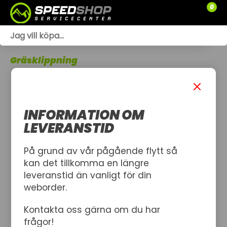
0
WEBSHOP
Gräsklippning
TRÄDGÅRD
SLÄPVAGNAR
INFORMATION OM
RESERVDELAR
LEVERANSTID
SNÖSKOTRAR
På grund av vår pågående flytt så
kan det tillkomma en längre
ATV
leveranstid än vanligt för din
weborder.
SPRÄNGSKISSER
Kontakta oss gärna om du har
VERKSTAD
frågor!