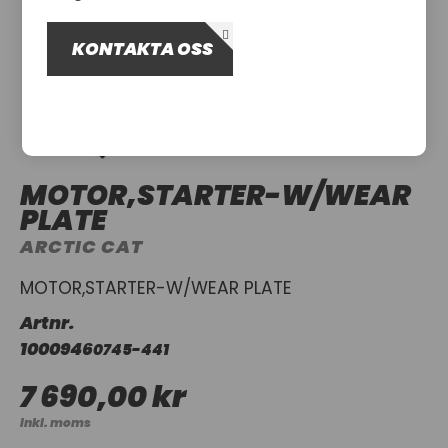
OM OSS
KONTAKTA OSS
UTHYRNING
MOTOR,STARTER-W/WEAR
PLATE
ARCTIC CAT
MOTOR,STARTER-W/WEAR PLATE
Artnr.
1000946
0745-441
7 690,00 kr
Inkl. moms