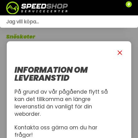
0
WEBSHOP
Snöskoter
TRÄDGÅRD
SLÄPVAGNAR
INFORMATION OM
RESERVDELAR
LEVERANSTID
SNÖSKOTRAR
På grund av vår pågående flytt så
kan det tillkomma en längre
ATV
leveranstid än vanligt för din
weborder.
SPRÄNGSKISSER
Kontakta oss gärna om du har
VERKSTAD
frågor!