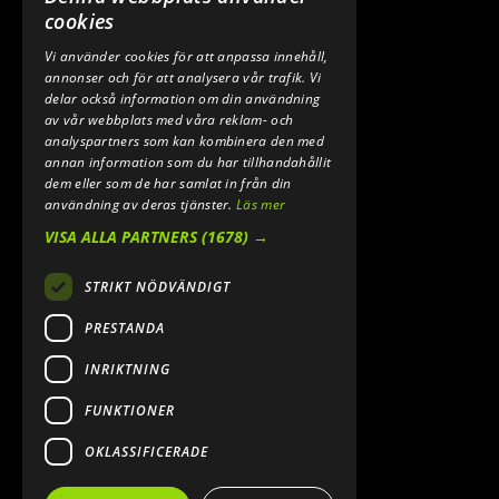
0640 200 50
cookies
Vi använder cookies för att anpassa innehåll,
E-POST:
annonser och för att analysera vår trafik. Vi
INFO@SPEEDSHOPEN.SE
delar också information om din användning
av vår webbplats med våra reklam- och
ÅNGRA MITT KÖP
analyspartners som kan kombinera den med
annan information som du har tillhandahållit
dem eller som de har samlat in från din
användning av deras tjänster.
Läs mer
VISA ALLA PARTNERS
(1678) →
STRIKT NÖDVÄNDIGT
PRESTANDA
INRIKTNING
2026. ALL RIGHTS RESERVED.
FUNKTIONER
POWERED BY EMPORI CMS
OKLASSIFICERADE