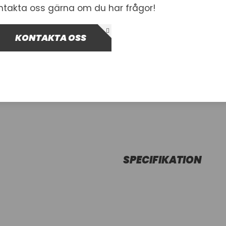
ntakta oss gärna om du har frågor!
I lager
KONTAKTA OSS
-
+
Lägg i var
SPECIFIKATION