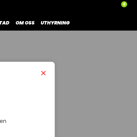
0
TAD
OM OSS
UTHYRNING
 en