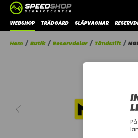
WEBSHOP
TRÄDGÅRD
SLÄPVAGNAR
RESERVD
Hem
Butik
Reservdelar
Tändstift
NG
I
L
På
lä