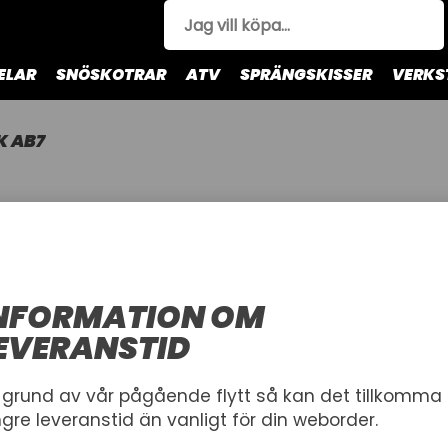
ELAR
SNÖSKOTRAR
ATV
SPRÄNGSKISSER
VERKS
K AB7
NGK AB7
NGK
Tändstift
NFORMATION OM
Artnr.
EVERANSTID
1006169
13-3010
107,00 kr
 grund av vår pågående flytt så kan det tillkomma
ngre leveranstid än vanligt för din weborder.
Inkl. moms