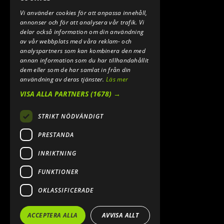
Vi använder cookies för att anpassa innehåll,
E-POST:
annonser och för att analysera vår trafik. Vi
INFO@SPEEDSHOPEN.SE
delar också information om din användning
av vår webbplats med våra reklam- och
ÅNGRA MITT KÖP
analyspartners som kan kombinera den med
annan information som du har tillhandahållit
dem eller som de har samlat in från din
användning av deras tjänster.
Läs mer
VISA ALLA PARTNERS
(1678) →
STRIKT NÖDVÄNDIGT
PRESTANDA
INRIKTNING
2026. ALL RIGHTS RESERVED.
FUNKTIONER
POWERED BY EMPORI CMS
OKLASSIFICERADE
ACCEPTERA ALLA
AVVISA ALLT