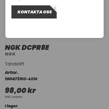
OM OSS
KONTAKTA OSS
UTHYRNING
NGK DCPR8E
NGK
Tändstift
Artnr.
1004739
13-4339
98,00 kr
Inkl. moms
I lager