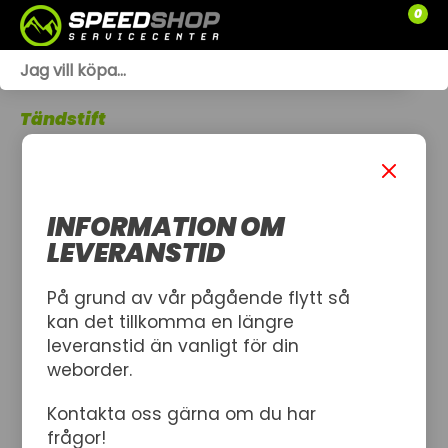
0
WEBSHOP
Tändstift
TRÄDGÅRD
SLÄPVAGNAR
INFORMATION OM
RESERVDELAR
LEVERANSTID
SNÖSKOTRAR
På grund av vår pågående flytt så
kan det tillkomma en längre
ATV
leveranstid än vanligt för din
weborder.
SPRÄNGSKISSER
Kontakta oss gärna om du har
VERKSTAD
frågor!