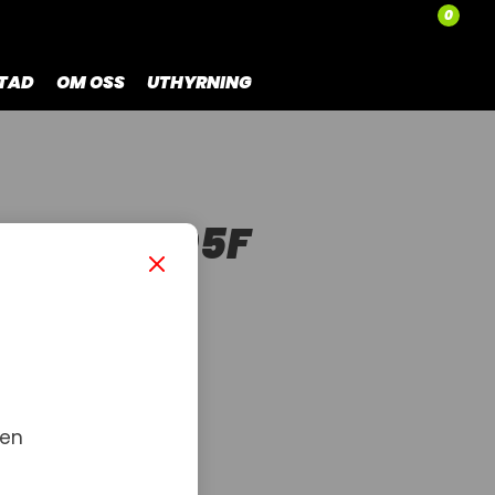
0
TAD
OM OSS
UTHYRNING
HATT LB05F
 en