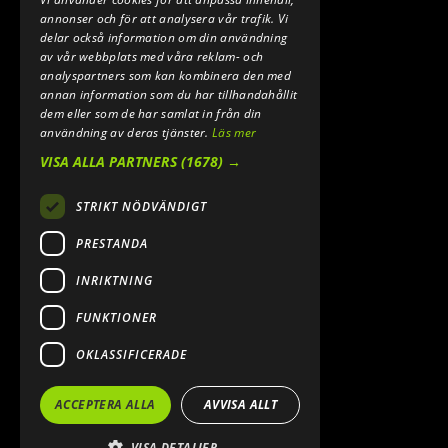
annonser och för att analysera vår trafik. Vi
delar också information om din användning
av vår webbplats med våra reklam- och
analyspartners som kan kombinera den med
annan information som du har tillhandahållit
dem eller som de har samlat in från din
användning av deras tjänster.
Läs mer
VISA ALLA PARTNERS
(1678) →
STRIKT NÖDVÄNDIGT
PRESTANDA
INRIKTNING
FUNKTIONER
OKLASSIFICERADE
ACCEPTERA ALLA
AVVISA ALLT
VISA DETALJER