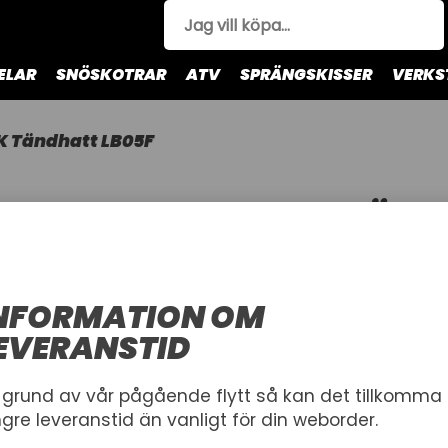
ELAR
SNÖSKOTRAR
ATV
SPRÄNGSKISSER
VERKS
 Tändhatt LB05F
NGK TÄND
NGK
Artnr.
NFORMATION OM
1002959
13-8051
EVERANSTID
66,00 kr
 grund av vår pågående flytt så kan det tillkomma
Inkl. moms
ngre leveranstid än vanligt för din weborder.
I lager