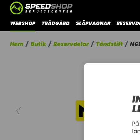
WEBSHOP
TRÄDGÅRD
SLÄPVAGNAR
RESERVD
Hem
Butik
Reservdelar
Tändstift
NGK
I
L
På
lä