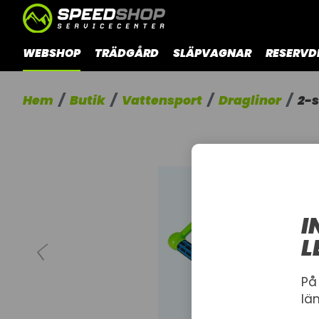
WEBSHOP
TRÄDGÅRD
SLÄPVAGNAR
RESERVD
Hem
Butik
Vattensport
Draglinor
2-s
I
L
På
lä