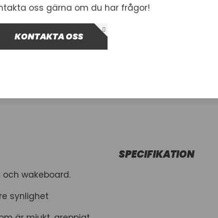
ntakta oss gärna om du har frågor!
Inkl. moms
I lager
KONTAKTA OSS
-
+
Lägg i var
SPECIFIKATION
g och wakeboard.
re synlighet
om är mjukt, greppigt