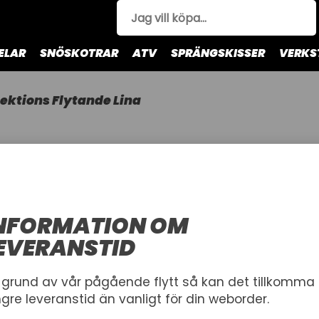
ELAR
SNÖSKOTRAR
ATV
SPRÄNGSKISSER
VERKS
ektions Flytande Lina
2-SEKTION
OBRIEN 2 SE
OBRIEN
NFORMATION OM
för Vattenskidor
EVERANSTID
Artnr.
1004368
2214540
 grund av vår pågående flytt så kan det tillkomma
ngre leveranstid än vanligt för din weborder.
549,00 kr