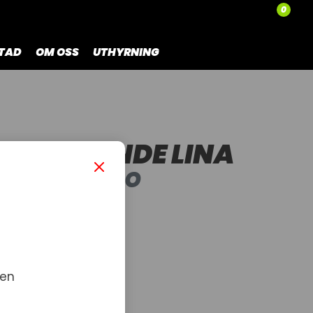
0
TAD
OM OSS
UTHYRNING
S FLYTANDE LINA
CTION COMBO
 en