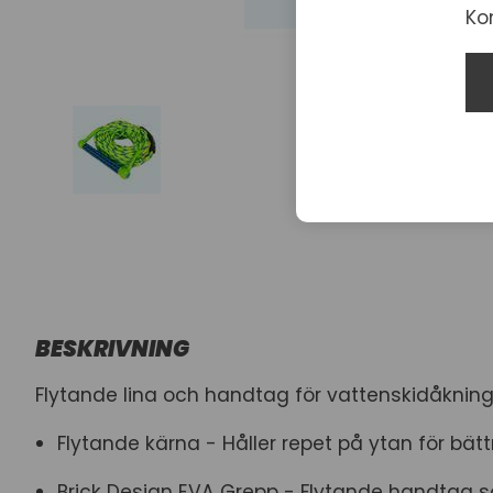
Ko
BESKRIVNING
Flytande lina och handtag för vattenskidåknin
Flytande kärna - Håller repet på ytan för bätt
Brick Design EVA Grepp - Flytande handtag s