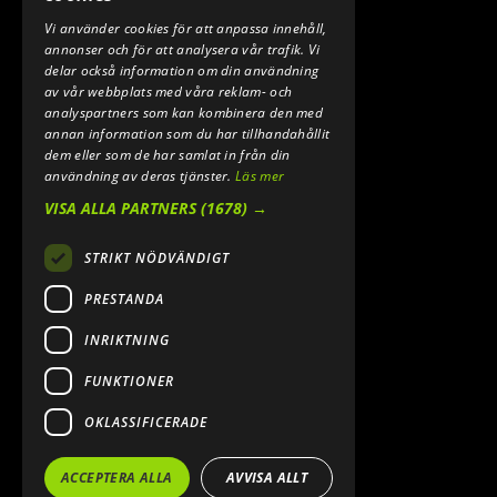
Vi använder cookies för att anpassa innehåll,
E-POST:
annonser och för att analysera vår trafik. Vi
INFO@SPEEDSHOPEN.SE
delar också information om din användning
av vår webbplats med våra reklam- och
ÅNGRA MITT KÖP
analyspartners som kan kombinera den med
annan information som du har tillhandahållit
dem eller som de har samlat in från din
användning av deras tjänster.
Läs mer
VISA ALLA PARTNERS
(1678) →
STRIKT NÖDVÄNDIGT
PRESTANDA
INRIKTNING
2026. ALL RIGHTS RESERVED.
FUNKTIONER
POWERED BY EMPORI CMS
OKLASSIFICERADE
ACCEPTERA ALLA
AVVISA ALLT