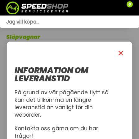
0
WEBSHOP
Släpvagnar
TRÄDGÅRD
SLÄPVAGNAR
INFORMATION OM
RESERVDELAR
LEVERANSTID
SNÖSKOTRAR
På grund av vår pågående flytt så
kan det tillkomma en längre
ATV
leveranstid än vanligt för din
weborder.
SPRÄNGSKISSER
Kontakta oss gärna om du har
VERKSTAD
frågor!