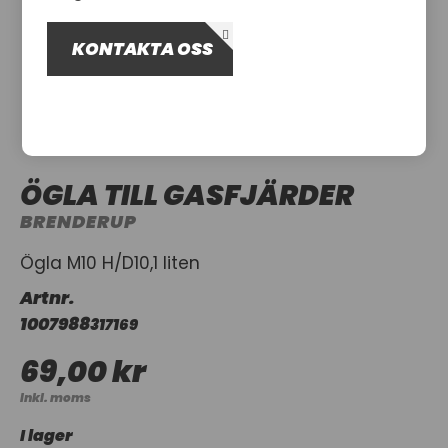
OM OSS
KONTAKTA OSS
UTHYRNING
ÖGLA TILL GASFJÄRDER
BRENDERUP
Ögla M10 H/D10,1 liten
Artnr.
1007988
317169
69,00 kr
Inkl. moms
I lager