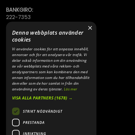
BANKGIRO:
222-7353
×
TELEFON:
Denna webbplats använder
0640 200 50
cookies
Vi använder cookies för att anpassa innehåll,
E-POST:
annonser och för att analysera vår trafik. Vi
INFO@SPEEDSHOPEN.SE
delar också information om din användning
av vår webbplats med våra reklam- och
ÅNGRA MITT KÖP
analyspartners som kan kombinera den med
annan information som du har tillhandahållit
dem eller som de har samlat in från din
användning av deras tjänster.
Läs mer
VISA ALLA PARTNERS
(1678) →
STRIKT NÖDVÄNDIGT
PRESTANDA
INRIKTNING