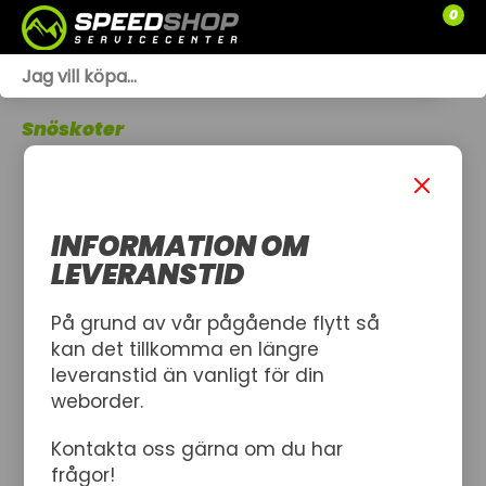
0
WEBSHOP
Snöskoter
TRÄDGÅRD
SLÄPVAGNAR
INFORMATION OM
RESERVDELAR
LEVERANSTID
SNÖSKOTRAR
På grund av vår pågående flytt så
kan det tillkomma en längre
ATV
leveranstid än vanligt för din
weborder.
SPRÄNGSKISSER
Kontakta oss gärna om du har
VERKSTAD
frågor!