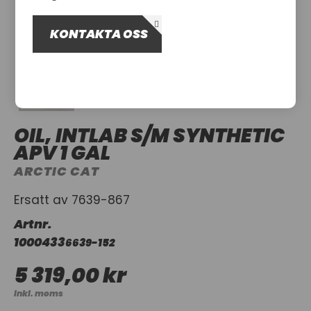
OM OSS
KONTAKTA OSS
UTHYRNING
OIL, INTLAB S/M SYNTHETIC
APV 1 GAL
ARCTIC CAT
Ersatt av 7639-867
Artnr.
1000433
6639-152
5 319,00 kr
Inkl. moms