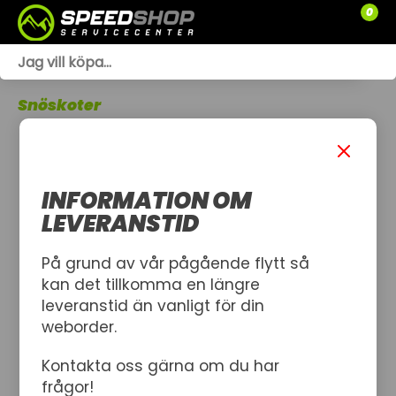
0
WEBSHOP
Snöskoter
TRÄDGÅRD
SLÄPVAGNAR
INFORMATION OM
RESERVDELAR
LEVERANSTID
SNÖSKOTRAR
På grund av vår pågående flytt så
kan det tillkomma en längre
ATV
leveranstid än vanligt för din
weborder.
SPRÄNGSKISSER
Kontakta oss gärna om du har
VERKSTAD
frågor!