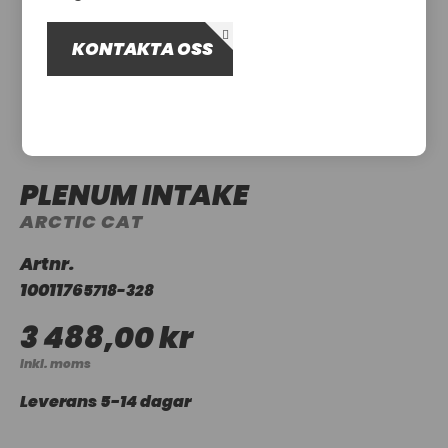
OM OSS
KONTAKTA OSS
UTHYRNING
PLENUM INTAKE
ARCTIC CAT
Artnr.
1001176
5718-328
3 488,00 kr
Inkl. moms
Leverans 5-14 dagar