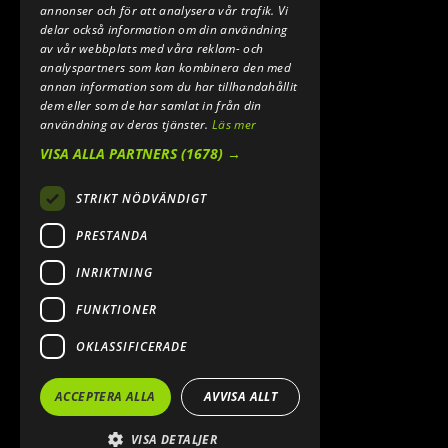
annonser och för att analysera vår trafik. Vi
INFO@SPEEDSHOPEN.SE
delar också information om din användning
av vår webbplats med våra reklam- och
ÅNGRA MITT KÖP
analyspartners som kan kombinera den med
annan information som du har tillhandahållit
dem eller som de har samlat in från din
användning av deras tjänster.
Läs mer
VISA ALLA PARTNERS
(1678) →
STRIKT NÖDVÄNDIGT
PRESTANDA
INRIKTNING
2026. ALL RIGHTS RESERVED.
FUNKTIONER
POWERED BY EMPORI CMS
OKLASSIFICERADE
ACCEPTERA ALLA
AVVISA ALLT
VISA DETALJER