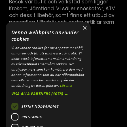
Besök vår butik och verkstad som ligger i
Krokom, Jämtland. Vi säljer snöskotrar, ATV
och dess tillbehör, samt finns ett utbud av
personliga tillbehör och andra artiklar som
×
hör till.
Denna webbplats använder
cookies
Vi använder cookies för att anpassa innehåll,
annonser och för att analysera vår trafik. Vi
delar också information om din användning
av vår webbplats med våra reklam- och
analyspartners som kan kombinera den med
annan information som du har tillhandahållit
dem eller som de har samlat in från din
användning av deras tjänster.
Läs mer
VISA ALLA PARTNERS
(1678) →
STRIKT NÖDVÄNDIGT
PRESTANDA