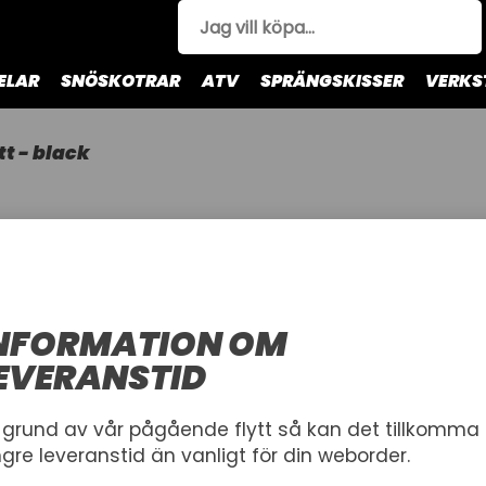
ELAR
SNÖSKOTRAR
ATV
SPRÄNGSKISSER
VERKS
tt - black
POLAR MIT
POLAR MITT 
JETHWEAR
NFORMATION OM
Tumhandske
EVERANSTID
STORLEK
 grund av vår pågående flytt så kan det tillkomma
ngre leveranstid än vanligt för din weborder.
S
M
L
XL
XXL