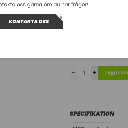
ntakta oss gärna om du har frågor!
Artnr.
1002404
J22146-001-S
KONTAKTA OSS
799,00 kr
Inkl. moms
Kontakta oss för leveran
-
+
Lägg i var
SPECIFIKATION