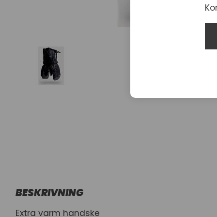
Ko
BESKRIVNING
Extra varm handske