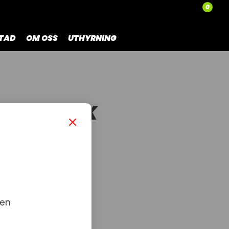
0
TAD
OM OSS
UTHYRNING
T - BLACK
- BLACK-S
 en