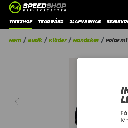
WEBSHOP
TRÄDGÅRD
SLÄPVAGNAR
RESERVD
Hem
Butik
Kläder
Handskar
Polar mi
I
L
På
lä