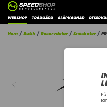
WEBSHOP
TRÄDGÅRD
SLÄPVAGNAR
RESERVD
Hem
Butik
Reservdelar
Snöskoter
PR
I
L
På
lä