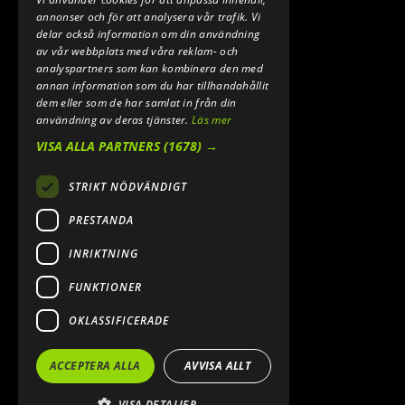
annonser och för att analysera vår trafik. Vi
delar också information om din användning
av vår webbplats med våra reklam- och
analyspartners som kan kombinera den med
annan information som du har tillhandahållit
dem eller som de har samlat in från din
användning av deras tjänster.
Läs mer
VISA ALLA PARTNERS
(1678) →
STRIKT NÖDVÄNDIGT
PRESTANDA
INRIKTNING
FUNKTIONER
OKLASSIFICERADE
ACCEPTERA ALLA
AVVISA ALLT
VISA DETALJER