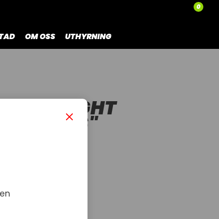
0
TAD
OM OSS
UTHYRNING
R,TAILLIGHT
29"/M146"
ARNESS 129"/M146"
 en