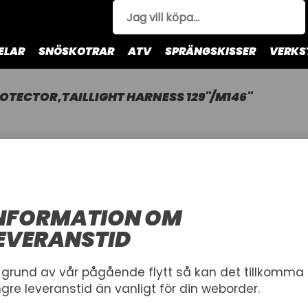
ELAR
SNÖSKOTRAR
ATV
SPRÄNGSKISSER
VERKS
OTECTOR,TAILLIGHT HARNESS 129"/M146"
PROTECTO
HARNESS 1
ARCTIC CAT
NFORMATION OM
PROTECTOR,TAILLIGHT H
EVERANSTID
Artnr.
1006736
0630-422
 grund av vår pågående flytt så kan det tillkomma
ngre leveranstid än vanligt för din weborder.
186,00 kr