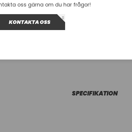
ntakta oss gärna om du har frågor!
Inkl. moms
Leverans 5-14 dagar
KONTAKTA OSS
-
+
Lägg i var
SPECIFIKATION